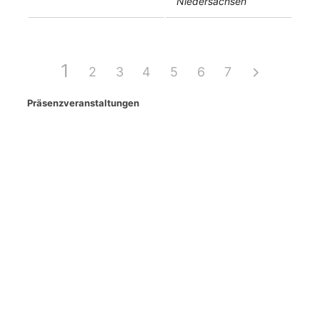
Niedersachsen
1
2
3
4
5
6
7
Präsenzveranstaltungen