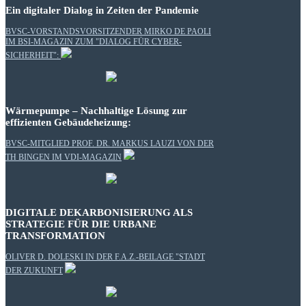
Ein digitaler Dialog in Zeiten der Pandemie
BVSC-VORSTANDSVORSITZENDER MIRKO DE PAOLI
IM BSI-MAGAZIN ZUM "DIALOG FÜR CYBER-
SICHERHEIT":
Wärmepumpe – Nachhaltige Lösung zur
effizienten Gebäudeheizung:
BVSC-MITGLIED PROF. DR. MARKUS LAUZI VON DER
TH BINGEN IM VDI-MAGAZIN
DIGITALE DEKARBONISIERUNG ALS
STRATEGIE FÜR DIE URBANE
TRANSFORMATION
OLIVER D. DOLESKI IN DER F.A.Z.-BEILAGE "STADT
DER ZUKUNFT