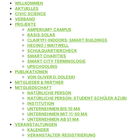
WILLKOMMEN
AKTUELLES
CIVIC SCIENCE
VERBAND
PROJEKTE
AMPERIUM® CAMPUS
BASIS.SOLAR
CLAIRYFI-INDOORS: SMART BUILDINGS
HECINO / WAITWELL
SCHULQUARTIERCHECK
SMART CHARITIES
SMART CITY TERMINOLOGIE
UPSCHOOLING
PUBLIKATIONEN
VON OLIVER D. DOLESKI
MITGLIEDER & PARTNER
MITGLIEDSCHAFT
NATÜRLICHE PERSON
NATÜRLICHE PERSON: STUDENT SCHÜLER AZUBI
INSTITUTION
UNTERNEHMEN BIS 10 MA
UNTERNEHMEN MIT 11-50 MA
UNTERNEHMEN AB 51 MA
VERANSTALTUNGEN
KALENDER
VERANSTALTER-REGISTRIERUNG