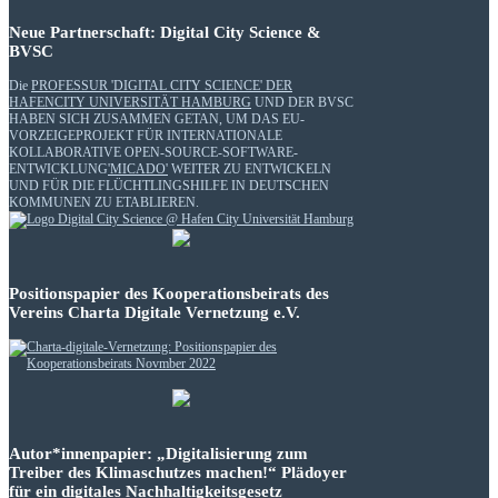
Neue Partnerschaft: Digital City Science &
BVSC
Die
PROFESSUR 'DIGITAL CITY SCIENCE' DER
HAFENCITY UNIVERSITÄT HAMBURG
UND DER BVSC
HABEN SICH ZUSAMMEN GETAN, UM DAS EU-
VORZEIGEPROJEKT FÜR INTERNATIONALE
KOLLABORATIVE OPEN-SOURCE-SOFTWARE-
ENTWICKLUNG
'MICADO'
WEITER ZU ENTWICKELN
UND FÜR DIE FLÜCHTLINGSHILFE IN DEUTSCHEN
KOMMUNEN ZU ETABLIEREN.
Positionspapier des Kooperationsbeirats des
Vereins Charta Digitale Vernetzung e.V.
Autor*innenpapier: „Digitalisierung zum
Treiber des Klimaschutzes machen!“ Plädoyer
für ein digitales Nachhaltigkeitsgesetz