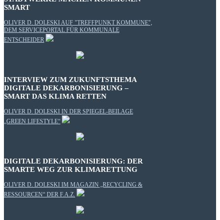
SMART
OLIVER D. DOLESKI AUF "TREFFPUNKT KOMMUNE",
DEM SERVICEPORTAL FÜR KOMMUNALE
ENTSCHEIDER
INTERVIEW ZUM ZUKUNFTSTHEMA
DIGITALE DEKARBONISIERUNG –
SMART DAS KLIMA RETTEN
OLIVER D. DOLESKI IN DER SPIEGEL-BEILAGE
„GREEN LIFESTYLE“
DIGITALE DEKARBONISIERUNG: DER
SMARTE WEG ZUR KLIMARETTUNG
OLIVER D. DOLESKI IM MAGAZIN „RECYCLING &
RESSOURCEN“ DER F.A.Z.