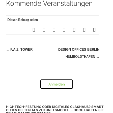
Kommende Veranstaltungen
Diesen Beitrag teilen
Beitragsnavigation
←
F.A.Z. TOWER
DESIGN OFFICES BERLIN
HUMBOLDTHAFEN
→
Anmelden
HIGHTECH-FESTUNG ODER DIGITALES GLASHAUS? SMART
CITIES GELTEN ALS ZUKUNFTSMODELL – DOCH HALTEN SIE