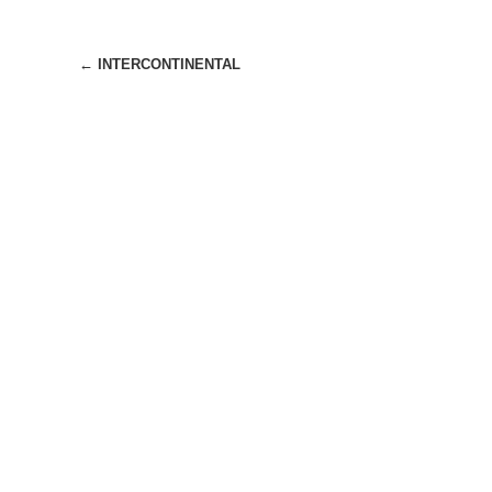
Beitragsnavigation
←
INTERCONTINENTAL