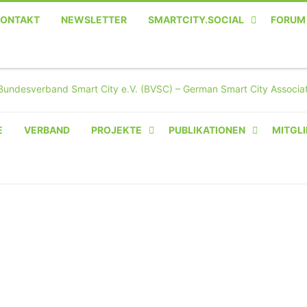
KONTAKT
NEWSLETTER
SMARTCITY.SOCIAL
FORUM
MASTODON – DIE SOZIALE
TWITTER-ALTERNATIVE
E
VERBAND
PROJEKTE
PUBLIKATIONEN
MITGLI
AMPERIUM® CAMPUS
VON OLIVER D. DOLESKI
BASIS.SOLAR
CLAIRYFI-INDOORS: SMART
BUILDINGS
HECINO / WAITWELL