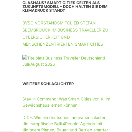
UNTERNEHMEN MIT 11-50 MA
GLASHAUS? SMART CITIES GELTEN ALS
ZUKUNFTSMODELL – DOCH HALTEN SIE DEM
KLIMADRUCK STAND?
UNTERNEHMEN AB 51 MA
BVSC-VORSTANDSMITGLIED STEFAN
SLEMBROUCK IM BUSINESS TRAVELLER ZU
CYBERSICHERHEIT UND
MENSCHENZENTRIERTEN SMART CITIES
WEITERE SCHLAGLICHTER
Stay in Command: Was Smart Cities von KI im
Gewächshaus lernen können
DICE: Wie ein deutsches Innovationscluster
die europäische Built4People-Agenda mit
digitalem Planen, Bauen und Betrieb smarter