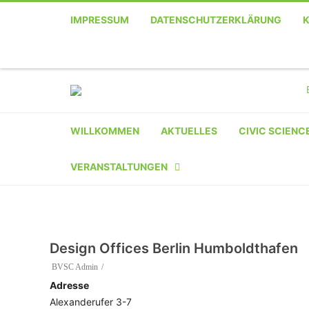
IMPRESSUM
DATENSCHUTZERKLÄRUNG
Telefon
Facebook
Twitter
Youtube
Instagram
Linkedin
RSS
WILLKOMMEN
AKTUELLES
CIVIC SCIENC
VERANSTALTUNGEN
KALENDER
VERANSTALTER-
Design Offices Berlin Humboldthafen
REGISTRIERUNG
BVSC Admin
Adresse
VERANSTALTUNG
Alexanderufer 3-7
EINREICHEN