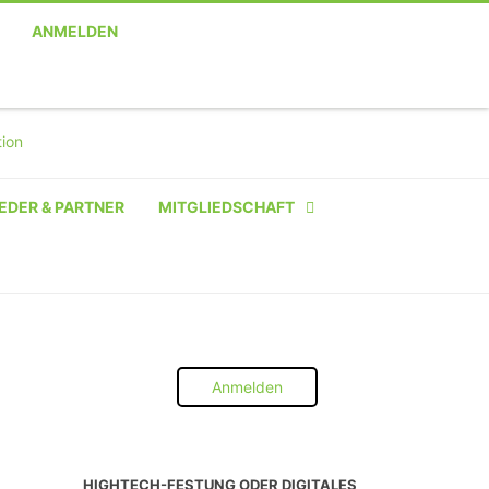
ANMELDEN
EDER & PARTNER
MITGLIEDSCHAFT
NATÜRLICHE PERSON
NATÜRLICHE PERSON:
STUDENT SCHÜLER AZUBI
Anmelden
INSTITUTION
UNTERNEHMEN BIS 10 MA
HIGHTECH-FESTUNG ODER DIGITALES