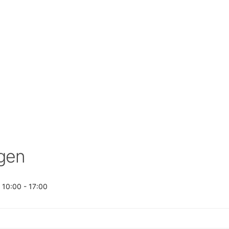
SCHULQUARTIERCHECK
SMART CHARITIES
SMART CITY TERMINOLOGIE
UPSCHOOLING
gen
 10:00 - 17:00