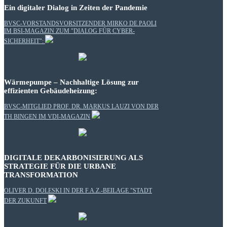
Ein digitaler Dialog in Zeiten der Pandemie
BVSC-VORSTANDSVORSITZENDER MIRKO DE PAOLI
IM BSI-MAGAZIN ZUM "DIALOG FÜR CYBER-
SICHERHEIT":
Wärmepumpe – Nachhaltige Lösung zur
effizienten Gebäudeheizung:
BVSC-MITGLIED PROF. DR. MARKUS LAUZI VON DER
TH BINGEN IM VDI-MAGAZIN
DIGITALE DEKARBONISIERUNG ALS
STRATEGIE FÜR DIE URBANE
TRANSFORMATION
OLIVER D. DOLESKI IN DER F.A.Z.-BEILAGE "STADT
DER ZUKUNFT