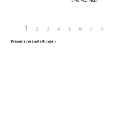
Niedersachsen
1
2
3
4
5
6
7
Präsenzveranstaltungen