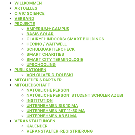
WILLKOMMEN
AKTUELLES
CIVIC SCIENCE
VERBAND
PROJEKTE
AMPERIUM® CAMPUS
BASIS.SOLAR
CLAIRYFI-INDOORS: SMART BUILDINGS
HECINO / WAITWELL
SCHULQUARTIERCHECK
SMART CHARITIES
SMART CITY TERMINOLOGIE
UPSCHOOLING
PUBLIKATIONEN
VON OLIVER D. DOLESKI
MITGLIEDER & PARTNER
MITGLIEDSCHAFT
NATÜRLICHE PERSON
NATÜRLICHE PERSON: STUDENT SCHÜLER AZUBI
INSTITUTION
UNTERNEHMEN BIS 10 MA
UNTERNEHMEN MIT 11-50 MA
UNTERNEHMEN AB 51 MA
VERANSTALTUNGEN
KALENDER
VERANSTALTER-REGISTRIERUNG