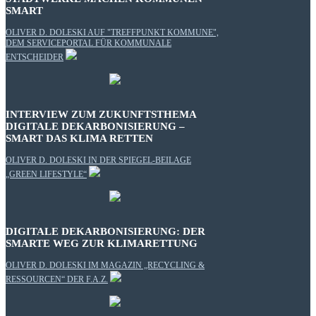
SMART
OLIVER D. DOLESKI AUF "TREFFPUNKT KOMMUNE",
DEM SERVICEPORTAL FÜR KOMMUNALE
ENTSCHEIDER
INTERVIEW ZUM ZUKUNFTSTHEMA
DIGITALE DEKARBONISIERUNG –
SMART DAS KLIMA RETTEN
OLIVER D. DOLESKI IN DER SPIEGEL-BEILAGE
„GREEN LIFESTYLE“
DIGITALE DEKARBONISIERUNG: DER
SMARTE WEG ZUR KLIMARETTUNG
OLIVER D. DOLESKI IM MAGAZIN „RECYCLING &
RESSOURCEN“ DER F.A.Z.