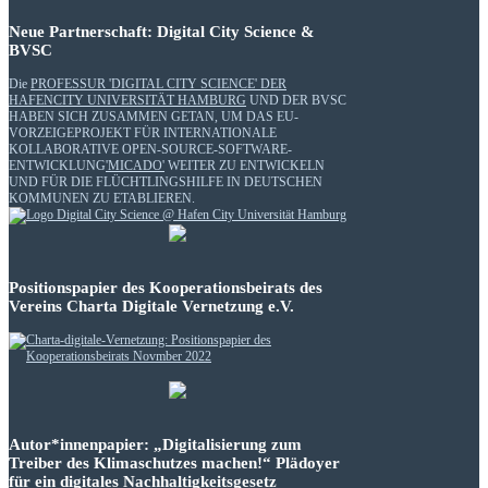
Neue Partnerschaft: Digital City Science &
BVSC
Die
PROFESSUR 'DIGITAL CITY SCIENCE' DER
HAFENCITY UNIVERSITÄT HAMBURG
UND DER BVSC
HABEN SICH ZUSAMMEN GETAN, UM DAS EU-
VORZEIGEPROJEKT FÜR INTERNATIONALE
KOLLABORATIVE OPEN-SOURCE-SOFTWARE-
ENTWICKLUNG
'MICADO'
WEITER ZU ENTWICKELN
UND FÜR DIE FLÜCHTLINGSHILFE IN DEUTSCHEN
KOMMUNEN ZU ETABLIEREN.
Positionspapier des Kooperationsbeirats des
Vereins Charta Digitale Vernetzung e.V.
Autor*innenpapier: „Digitalisierung zum
Treiber des Klimaschutzes machen!“ Plädoyer
für ein digitales Nachhaltigkeitsgesetz