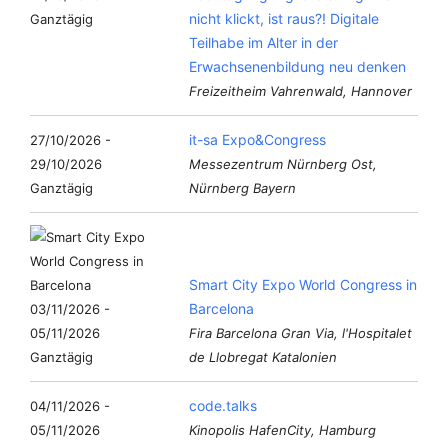
nicht klickt, ist raus?! Digitale
Ganztägig
Teilhabe im Alter in der
Erwachsenenbildung neu denken
Freizeitheim Vahrenwald, Hannover
it-sa Expo&Congress
27/10/2026 -
29/10/2026
Messezentrum Nürnberg Ost,
Ganztägig
Nürnberg Bayern
Smart City Expo World Congress in
Barcelona
03/11/2026 -
05/11/2026
Fira Barcelona Gran Via, l'Hospitalet
Ganztägig
de Llobregat Katalonien
code.talks
04/11/2026 -
05/11/2026
Kinopolis HafenCity, Hamburg