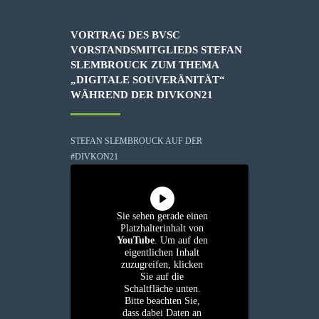
VORTRAG DES BVSC
VORSTANDSMITGLIEDS STEFAN
SLEMBROUCK ZUM THEMA
„DIGITALE SOUVERÄNITÄT“
WÄHREND DER DIVKON21
STEFAN SLEMBROUCK AUF DER
#DIVKON21
Sie sehen gerade einen
Platzhalterinhalt von
YouTube
. Um auf den
eigentlichen Inhalt
zuzugreifen, klicken
Sie auf die
Schaltfläche unten.
Bitte beachten Sie,
dass dabei Daten an