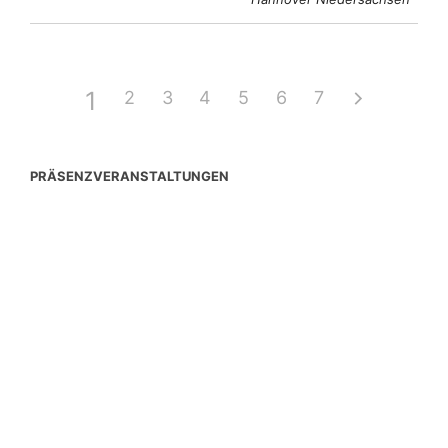
1
2
3
4
5
6
7
PRÄSENZVERANSTALTUNGEN