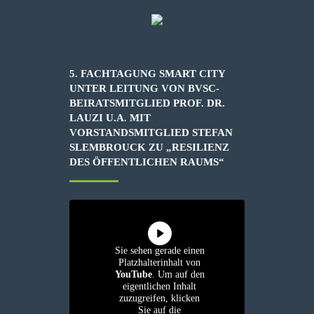
5. FACHTAGUNG SMART CITY
UNTER LEITUNG VON BVSC-
BEIRATSMITGLIED PROF. DR.
LAUZI U.A. MIT
VORSTANDSMITGLIED STEFAN
SLEMBROUCK ZU „RESILIENZ
DES ÖFFENTLICHEN RAUMS“
Sie sehen gerade einen
Platzhalterinhalt von
YouTube
. Um auf den
eigentlichen Inhalt
zuzugreifen, klicken
Sie auf die