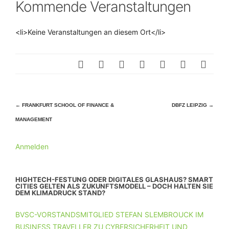
Kommende Veranstaltungen
<li>Keine Veranstaltungen an diesem Ort</li>
Beitragsnavigation
←
FRANKFURT SCHOOL OF FINANCE &
DBFZ LEIPZIG
→
MANAGEMENT
Anmelden
HIGHTECH-FESTUNG ODER DIGITALES GLASHAUS? SMART
CITIES GELTEN ALS ZUKUNFTSMODELL – DOCH HALTEN SIE
DEM KLIMADRUCK STAND?
BVSC-VORSTANDSMITGLIED STEFAN SLEMBROUCK IM
BUSINESS TRAVELLER ZU CYBERSICHERHEIT UND