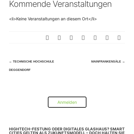
Kommende Veranstaltungen
<li>Keine Veranstaltungen an diesem Ort</li>
Beitragsnavigation
←
TECHNISCHE HOCHSCHULE
MAINFRANKENSÄLE
→
DEGGENDORF
Anmelden
HIGHTECH-FESTUNG ODER DIGITALES GLASHAUS? SMART
CITIES GELTEN ALS ZUKUNFTSMODELL – DOCH HALTEN SIE