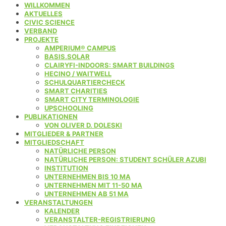
WILLKOMMEN
AKTUELLES
CIVIC SCIENCE
VERBAND
PROJEKTE
AMPERIUM® CAMPUS
BASIS.SOLAR
CLAIRYFI-INDOORS: SMART BUILDINGS
HECINO / WAITWELL
SCHULQUARTIERCHECK
SMART CHARITIES
SMART CITY TERMINOLOGIE
UPSCHOOLING
PUBLIKATIONEN
VON OLIVER D. DOLESKI
MITGLIEDER & PARTNER
MITGLIEDSCHAFT
NATÜRLICHE PERSON
NATÜRLICHE PERSON: STUDENT SCHÜLER AZUBI
INSTITUTION
UNTERNEHMEN BIS 10 MA
UNTERNEHMEN MIT 11-50 MA
UNTERNEHMEN AB 51 MA
VERANSTALTUNGEN
KALENDER
VERANSTALTER-REGISTRIERUNG