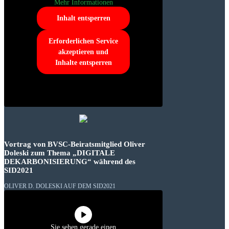
Mehr Informationen
Inhalt entsperren
Erforderlichen Service
akzeptieren und
Inhalte entsperren
Vortrag von BVSC-Beiratsmitglied Oliver
Doleski zum Thema „DIGITALE
DEKARBONISIERUNG“ während des
SID2021
OLIVER D. DOLESKI AUF DEM SID2021
Sie sehen gerade einen