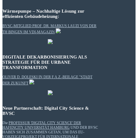
Wärmepumpe – Nachhaltige Lösung zur
effizienten Gebäudeheizung:
BVSC-MITGLIED PROF. DR. MARKUS LAUZI VON DER
TH BINGEN IM VDI-MAGAZIN
DIGITALE DEKARBONISIERUNG ALS
STRATEGIE FÜR DIE URBANE
TRANSFORMATION
OLIVER D. DOLESKI IN DER F.A.Z.-BEILAGE "STADT
DER ZUKUNFT
Neue Partnerschaft: Digital City Science &
BVSC
Die
PROFESSUR 'DIGITAL CITY SCIENCE' DER
HAFENCITY UNIVERSITÄT HAMBURG
UND DER BVSC
HABEN SICH ZUSAMMEN GETAN, UM DAS EU-
VORZEIGEPROJEKT FÜR INTERNATIONALE