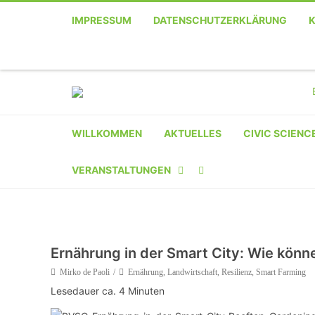
IMPRESSUM
DATENSCHUTZERKLÄRUNG
WILLKOMMEN
AKTUELLES
CIVIC SCIENC
VERANSTALTUNGEN
KALENDER
VERANSTALTER-
Ernährung in der Smart City: Wie könn
REGISTRIERUNG
Mirko de Paoli
Ernährung
,
Landwirtschaft
,
Resilienz
,
Smart Farming
Lesedauer ca.
4
Minuten
VERANSTALTUNG
EINREICHEN