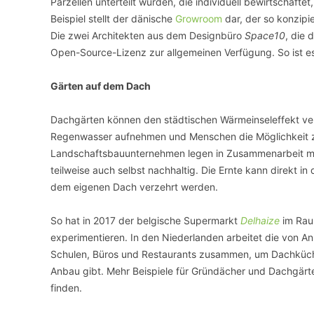
Parzellen unterteilt wurden, die individuell bewirtschaft
Beispiel stellt der dänische
Growroom
dar, der so konzipi
Die zwei Architekten aus dem Designbüro
Space10
, die 
Open-Source-Lizenz zur allgemeinen Verfügung. So ist es
Gärten auf dem Dach
Dachgärten können den städtischen Wärmeinseleffekt ver
Regenwasser aufnehmen und Menschen die Möglichkeit zu
Landschaftsbauunternehmen legen in Zusammenarbeit mi
teilweise auch selbst nachhaltig. Die Ernte kann direkt i
dem eigenen Dach verzehrt werden.
So hat in 2017 der belgische Supermarkt
Delhaize
im Rau
experimentieren. In den Niederlanden arbeitet die von Ann
Schulen, Büros und Restaurants zusammen, um Dachküche
Anbau gibt. Mehr Beispiele für Gründächer und Dachgärte
finden.