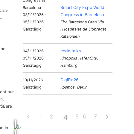
Smart City Expo World
Clara
Congress in Barcelona
03/11/2026 -
ta
05/11/2026
Fira Barcelona Gran Via,
Ganztägig
l'Hospitalet de Llobregat
Katalonien
che
code.talks
04/11/2026 -
05/11/2026
Kinopolis HafenCity,
Ganztägig
Hamburg
DigiFin26
10/11/2026
Ganztägig
Kosmos, Berlin
cht nur
n.
rößere
4
1
2
3
5
6
7
d in