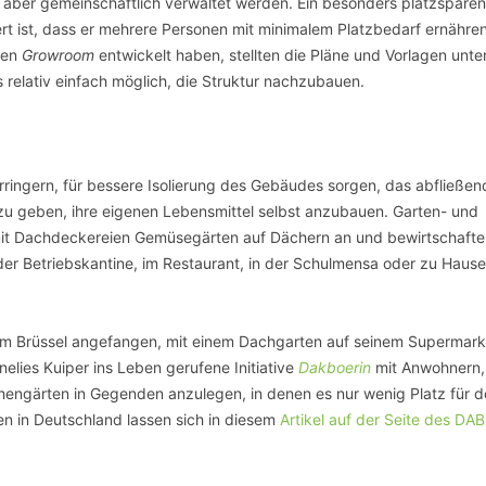
et, aber gemeinschaftlich verwaltet werden. Ein besonders platzspare
ert ist, dass er mehrere Personen mit minimalem Platzbedarf ernähre
den
Growroom
entwickelt haben, stellten die Pläne und Vorlagen unte
 relativ einfach möglich, die Struktur nachzubauen.
ringern, für bessere Isolierung des Gebäudes sorgen, das abfließen
 geben, ihre eigenen Lebensmittel selbst anzubauen. Garten- und
t Dachdeckereien Gemüsegärten auf Dächern an und bewirtschafte
n der Betriebskantine, im Restaurant, in der Schulmensa oder zu Hause
m Brüssel angefangen, mit einem Dachgarten auf seinem Supermark
elies Kuiper ins Leben gerufene Initiative
Dakboerin
mit Anwohnern,
ngärten in Gegenden anzulegen, in denen es nur wenig Platz für d
n in Deutschland lassen sich in diesem
Artikel auf der Seite des DAB