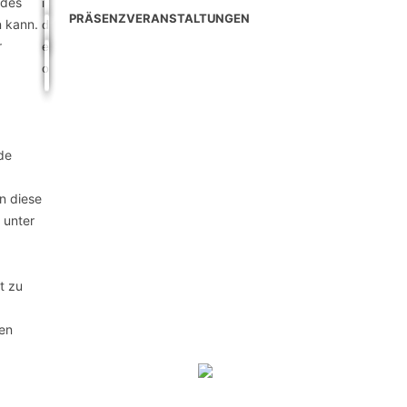
ndes
PRÄSENZVERANSTALTUNGEN
n kann.
r
de
n diese
 unter
t zu
en