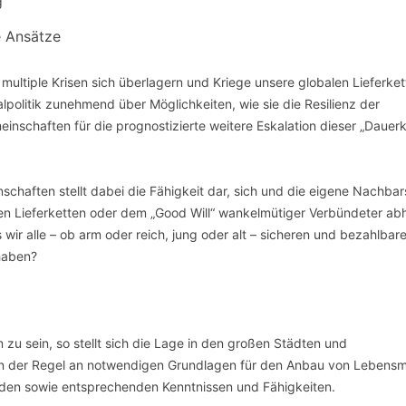
SCHULQUARTIERCHECK
e Ansätze
SMART CHARITIES
multiple Krisen sich überlagern und Kriege unsere globalen Lieferke
SMART CITY TERMINOLOGIE
olitik zunehmend über Möglichkeiten, wie sie die Resilienz der
nschaften für die prognostizierte weitere Eskalation dieser „Dauerk
UPSCHOOLING
schaften stellt dabei die Fähigkeit dar, sich und die eigene Nachbar
en Lieferketten oder dem „Good Will“ wankelmütiger Verbündeter ab
wir alle – ob arm oder reich, jung oder alt – sicheren und bezahlbar
haben?
zu sein, so stellt sich die Lage in den großen Städten und
t in der Regel an notwendigen Grundlagen für den Anbau von Lebensmi
den sowie entsprechenden Kenntnissen und Fähigkeiten.