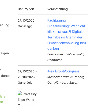
Datum/Zeit
Veranstaltung
Fachtagung
27/10/2026
orgung
Digitalisierung: Wer nicht
Ganztägig
n
klickt, ist raus?! Digitale
Teilhabe im Alter in der
Erwachsenenbildung neu
denken
tzigen
Freizeitheim Vahrenwald,
Hannover
n
it-sa Expo&Congress
27/10/2026 -
n denen
29/10/2026
Messezentrum Nürnberg
Ganztägig
Ost, Nürnberg Bayern