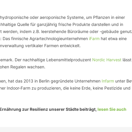
hydroponische oder aeroponische Systeme, um Pflanzen in einer
altige Quelle für ganzjährig frische Produkte darstellen und in
ert werden, indem z.B. leerstehende Büroräume oder -gebäude genut
ch: Das finnische Agrartechnologieunternehmen
iFarm
hat etwa eine
rnverwaltung vertikaler Farmen entwickelt.
änemark. Der nachhaltige Lebensmittelproduzent
Nordic Harvest
lässt
hohen Regalen wachsen.
nen, hat das 2013 in Berlin gegründete Unternehmen
Infarm
unter Be
ner Indoor-Farm zu produzieren, die keine Erde, keine Pestizide und 
rnährung zur Resilienz unserer Städte beiträgt,
lesen Sie auch