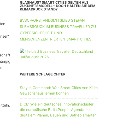
UNTERNEHMEN MIT 11-50 MA
GLASHAUS? SMART CITIES GELTEN ALS
ZUKUNFTSMODELL – DOCH HALTEN SIE DEM
KLIMADRUCK STAND?
UNTERNEHMEN AB 51 MA
BVSC-VORSTANDSMITGLIED STEFAN
tten
SLEMBROUCK IM BUSINESS TRAVELLER ZU
CYBERSICHERHEIT UND
risen“
MENSCHENZENTRIERTEN SMART CITIES
schaft
hängig
en
WEITERE SCHLAGLICHTER
Stay in Command: Was Smart Cities von KI im
Gewächshaus lernen können
DICE: Wie ein deutsches Innovationscluster
tteln,
die europäische Built4People-Agenda mit
digitalem Planen, Bauen und Betrieb smarter