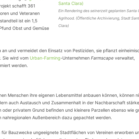
rojekt schafft 361
Ein Rendering des seinerzeit geplanten Santa 
oren und Veteranen
Agrihood. (Öffentliche Archivierung, Stadt San
andteil ist ein 1,5
Clara)
0 Pfund Obst und Gemüse
an und vermeidet den Einsatz von Pestiziden, sie pflanzt einheimis
. Sie wird vom
Urban-Farming
-Unternehmen
Farmscape
verwaltet,
miert werden.
denen Menschen ihre eigenen Lebensmittel anbauen können, können ni
ndern auch Austausch und Zusammenhalt in der Nachbarschaft stärke
m oder privatem Grund befinden und kleinere Parzellen ebenso wie g
im nahregionalen Außenbereich dazu gepachtet werden.
en für Bauzwecke ungeeignete Stadtflächen von Vereinen erworben un