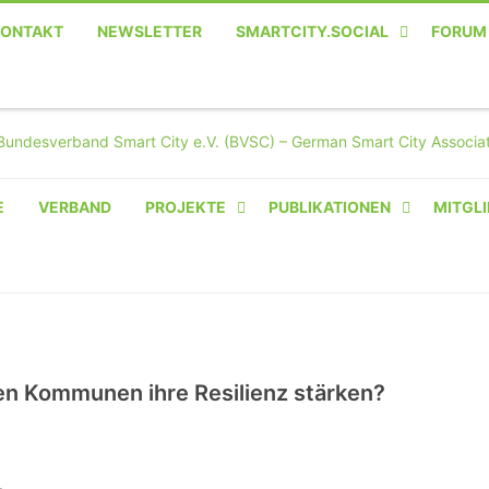
KONTAKT
NEWSLETTER
SMARTCITY.SOCIAL
FORUM
MASTODON – DIE SOZIALE
TWITTER-ALTERNATIVE
E
VERBAND
PROJEKTE
PUBLIKATIONEN
MITGLI
AMPERIUM® CAMPUS
VON OLIVER D. DOLESKI
BASIS.SOLAR
CLAIRYFI-INDOORS: SMART
en Kommunen ihre Resilienz stärken?
BUILDINGS
HECINO / WAITWELL