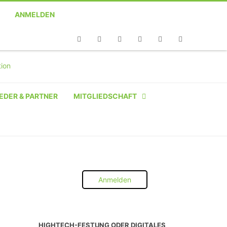
ANMELDEN
Telefon
Facebook
Twitter
Youtube
Instagram
Linkedin
RSS
EDER & PARTNER
MITGLIEDSCHAFT
NATÜRLICHE PERSON
NATÜRLICHE PERSON:
STUDENT SCHÜLER AZUBI
Anmelden
INSTITUTION
UNTERNEHMEN BIS 10 MA
HIGHTECH-FESTUNG ODER DIGITALES