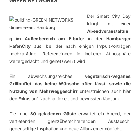
GREEN NETWORKS
Der Smart City Day
klingt mit einer
Abendveranstaltun
g
im Außenbereich am Elbufer
in der
Hamburger
HafenCity
aus, bei der nach einigen Impulsvorträgen
hochkarätiger Referent:innen in lockerer Atmosphäre
weitergedacht und genetzwerkt wird.
Ein abwechslungsreiches
vegetarisch-veganes
Grillbuffet
, das keine Wünsche offen lässt, sowie die
Nutzung von
Mehrweggeschirr
unterstreichen auch hier
den Fokus auf Nachhaltigkeit und bewussten Konsum.
Die rund
8
0 geladenen Gäste
erwartet ein Abend, der
vertiefenden grenzüberschreitenden Austausch,
gegenseitige Inspiration und neue Allianzen ermöglicht.