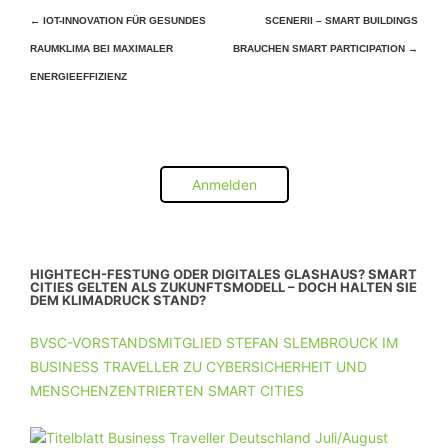
Beitragsnavigation
←
IOT-INNOVATION FÜR GESUNDES
SCENERII – SMART BUILDINGS
RAUMKLIMA BEI MAXIMALER
BRAUCHEN SMART PARTICIPATION
→
ENERGIEEFFIZIENZ
Anmelden
HIGHTECH-FESTUNG ODER DIGITALES GLASHAUS? SMART
CITIES GELTEN ALS ZUKUNFTSMODELL – DOCH HALTEN SIE
DEM KLIMADRUCK STAND?
BVSC-VORSTANDSMITGLIED STEFAN SLEMBROUCK IM
BUSINESS TRAVELLER ZU CYBERSICHERHEIT UND
MENSCHENZENTRIERTEN SMART CITIES