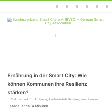
Telefon
Facebook
Twitter
Youtube
Instagram
Linkedin
RSS
Ernährung in der Smart City: Wie
können Kommunen ihre Resilienz
stärken?
Mirko de Paoli
Ernährung
,
Landwirtschaft
,
Resilienz
,
Smart Farming
Lesedauer ca.
4
Minuten