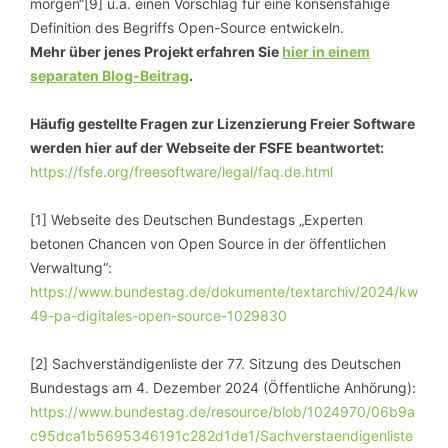
morgen“[9] u.a. einen Vorschlag für eine konsensfähige
Definition des Begriffs Open-Source entwickeln.
Mehr über jenes Projekt erfahren Sie
hier in einem
separaten Blog-Beitrag
.
Häufig gestellte Fragen zur Lizenzierung Freier Software
werden hier auf der Webseite der FSFE beantwortet:
https://fsfe.org/freesoftware/legal/faq.de.html
[1] Webseite des Deutschen Bundestags „Experten
betonen Chancen von
Open Source
in der öffentlichen
Verwaltung“:
https://www.bundestag.de/dokumente/textarchiv/2024/kw
49-pa-digitales-open-source-1029830
[2] Sachverständigenliste der 77. Sitzung des Deutschen
Bundestags am 4. Dezember 2024 (Öffentliche Anhörung):
https://www.bundestag.de/resource/blob/1024970/06b9a
c95dca1b5695346191c282d1de1/Sachverstaendigenliste