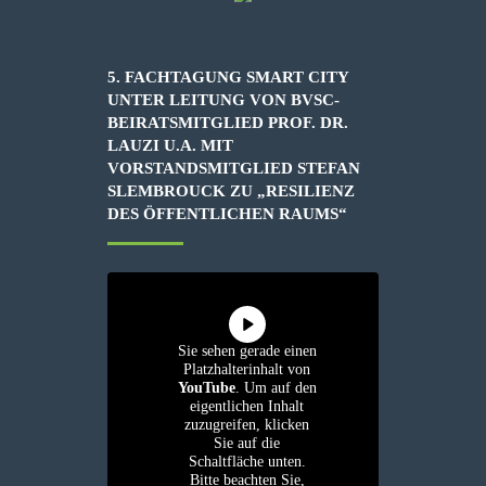
5. FACHTAGUNG SMART CITY
UNTER LEITUNG VON BVSC-
BEIRATSMITGLIED PROF. DR.
LAUZI U.A. MIT
VORSTANDSMITGLIED STEFAN
SLEMBROUCK ZU „RESILIENZ
DES ÖFFENTLICHEN RAUMS“
Sie sehen gerade einen
Platzhalterinhalt von
YouTube
. Um auf den
eigentlichen Inhalt
zuzugreifen, klicken
Sie auf die
Schaltfläche unten.
Bitte beachten Sie,