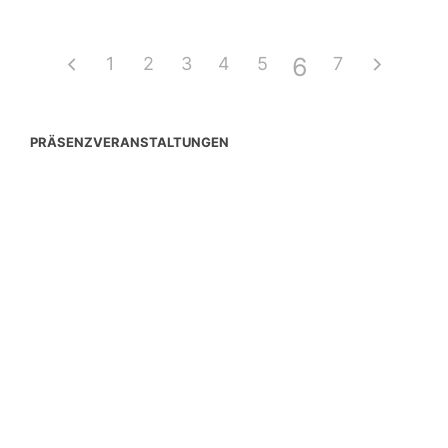
6
1
2
3
4
5
7
PRÄSENZVERANSTALTUNGEN