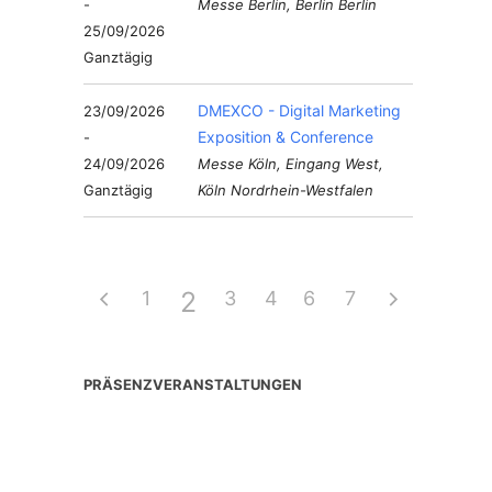
-
Messe Berlin, Berlin Berlin
25/09/2026
Ganztägig
DMEXCO - Digital Marketing
23/09/2026
Exposition & Conference
-
24/09/2026
Messe Köln, Eingang West,
Ganztägig
Köln Nordrhein-Westfalen
2
1
3
4
6
5
7
PRÄSENZVERANSTALTUNGEN