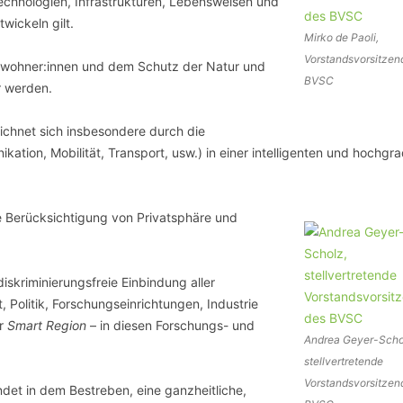
echnologien, Infrastrukturen, Lebensweisen und
SCHULQUARTIERCHECK
wickeln gilt.
Mirko de Paoli,
SMART CHARITIES
Vorstandsvorsitzen
Bewohner:innen und dem Schutz der Natur und
BVSC
r werden.
SMART CITY TERMINOLOGIE
eichnet sich insbesondere durch die
UPSCHOOLING
ion, Mobilität, Transport, usw.) in einer intelligenten und hochgra
e Berücksichtigung von Privatsphäre und
iskriminierungsfreie Einbindung aller
t, Politik, Forschungseinrichtungen, Industrie
er
Smart Region
– in diesen Forschungs- und
Andrea Geyer-Scho
stellvertretende
Vorstandsvorsitzen
et in dem Bestreben, eine ganzheitliche,