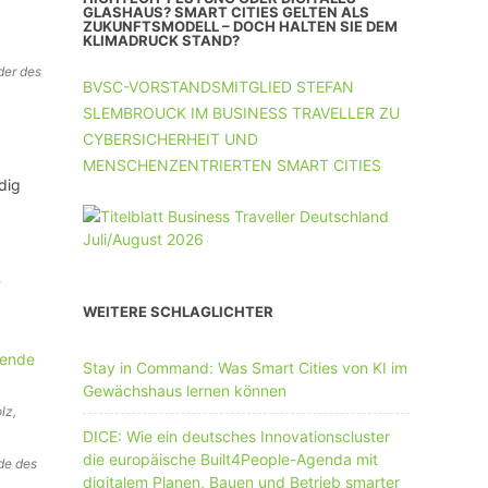
UNTERNEHMEN MIT 11-50 MA
GLASHAUS? SMART CITIES GELTEN ALS
ZUKUNFTSMODELL – DOCH HALTEN SIE DEM
KLIMADRUCK STAND?
UNTERNEHMEN AB 51 MA
der des
BVSC-VORSTANDSMITGLIED STEFAN
SLEMBROUCK IM BUSINESS TRAVELLER ZU
CYBERSICHERHEIT UND
MENSCHENZENTRIERTEN SMART CITIES
dig
WEITERE SCHLAGLICHTER
Stay in Command: Was Smart Cities von KI im
Gewächshaus lernen können
lz,
DICE: Wie ein deutsches Innovationscluster
die europäische Built4People-Agenda mit
de des
digitalem Planen, Bauen und Betrieb smarter