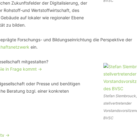
BVSC
ichen Zukunftsfelder der Digitalisierung, der
 Rohstoff-und Wertstoffwirtschaft, des
 Gebäude auf lokaler wie regionaler Ebene
ät zu bilden.
 geprägte Forschungs- und Bildungseinrichtung die Perspektive der
chaftsnetzwerk
ein.
esellschaft mitgestalten?
Sie in Frage kommt ->
vilgesellschaft oder Presse und benötigen
che Beratung bzgl. einer konkreten
Stefan Slembrouck,
stellvertretender
Vorstandsvorsitzen
BVSC
ty ->