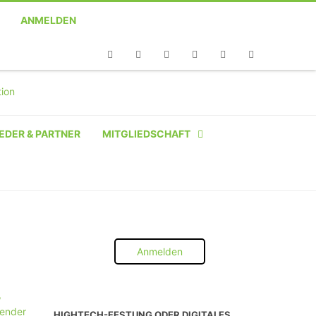
ANMELDEN
Telefon
Facebook
Twitter
Youtube
Instagram
Linkedin
RSS
EDER & PARTNER
MITGLIEDSCHAFT
NATÜRLICHE PERSON
NATÜRLICHE PERSON:
STUDENT SCHÜLER AZUBI
Anmelden
INSTITUTION
UNTERNEHMEN BIS 10 MA
HIGHTECH-FESTUNG ODER DIGITALES