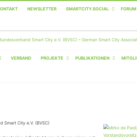
KONTAKT
NEWSLETTER
SMARTCITY.SOCIAL
FORUM
MASTODON – DIE SOZIALE
TWITTER-ALTERNATIVE
E
VERBAND
PROJEKTE
PUBLIKATIONEN
MITGLI
AMPERIUM® CAMPUS
VON OLIVER D. DOLESKI
BASIS.SOLAR
CLAIRYFI-INDOORS: SMART
BUILDINGS
 Smart City e.V. (BVSC)
HECINO / WAITWELL