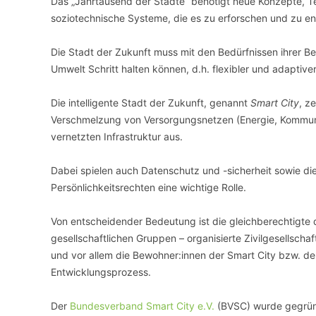
Das „Jahrtausend der Städte“ benötigt neue Konzepte, T
soziotechnische Systeme, die es zu erforschen und zu ent
VERANSTALTUNGSORTE
Die Stadt der Zukunft muss mit den Bedürfnissen ihrer 
Umwelt Schritt halten können, d.h. flexibler und adaptive
Die intelligente Stadt der Zukunft, genannt
Smart City
, z
Verschmelzung von Versorgungsnetzen (Energie, Kommunikat
vernetzten Infrastruktur aus.
Dabei spielen auch Datenschutz und -sicherheit sowie di
Persönlichkeitsrechten eine wichtige Rolle.
Von entscheidender Bedeutung ist die gleichberechtigte d
gesellschaftlichen Gruppen – organisierte Zivilgesellschaf
und vor allem die Bewohner:innen der Smart City bzw. d
Entwicklungsprozess.
Der
Bundesverband Smart City e.V.
(BVSC) wurde gegründ