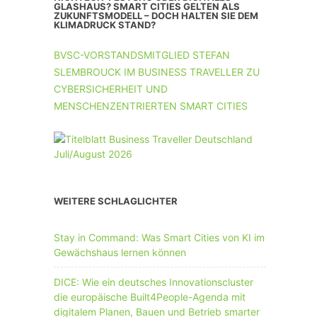
UNTERNEHMEN MIT 11-50 MA
GLASHAUS? SMART CITIES GELTEN ALS
ZUKUNFTSMODELL – DOCH HALTEN SIE DEM
KLIMADRUCK STAND?
UNTERNEHMEN AB 51 MA
BVSC-VORSTANDSMITGLIED STEFAN
SLEMBROUCK IM BUSINESS TRAVELLER ZU
CYBERSICHERHEIT UND
MENSCHENZENTRIERTEN SMART CITIES
WEITERE SCHLAGLICHTER
Stay in Command: Was Smart Cities von KI im
Gewächshaus lernen können
DICE: Wie ein deutsches Innovationscluster
die europäische Built4People-Agenda mit
digitalem Planen, Bauen und Betrieb smarter