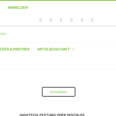
ANMELDEN
Telefon
Facebook
Twitter
Youtube
Instagram
Linkedin
RSS
EDER & PARTNER
MITGLIEDSCHAFT
NATÜRLICHE PERSON
NATÜRLICHE PERSON:
STUDENT SCHÜLER AZUBI
Anmelden
INSTITUTION
UNTERNEHMEN BIS 10 MA
HIGHTECH-FESTUNG ODER DIGITALES