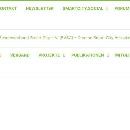
KONTAKT
NEWSLETTER
SMARTCITY.SOCIAL
FORUM
MASTODON – DIE SOZIALE
TWITTER-ALTERNATIVE
E
VERBAND
PROJEKTE
PUBLIKATIONEN
MITGLI
AMPERIUM® CAMPUS
VON OLIVER D. DOLESKI
BASIS.SOLAR
CLAIRYFI-INDOORS: SMART
BUILDINGS
HECINO / WAITWELL