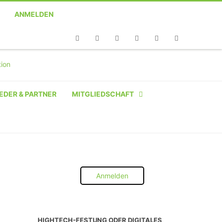
ANMELDEN
Telefon
Facebook
Twitter
Youtube
Instagram
Linkedin
RSS
EDER & PARTNER
MITGLIEDSCHAFT
NATÜRLICHE PERSON
NATÜRLICHE PERSON:
STUDENT SCHÜLER AZUBI
Anmelden
INSTITUTION
UNTERNEHMEN BIS 10 MA
HIGHTECH-FESTUNG ODER DIGITALES