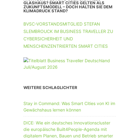
UNTERNEHMEN MIT 11-50 MA
GLASHAUS? SMART CITIES GELTEN ALS
ZUKUNFTSMODELL – DOCH HALTEN SIE DEM
KLIMADRUCK STAND?
UNTERNEHMEN AB 51 MA
BVSC-VORSTANDSMITGLIED STEFAN
SLEMBROUCK IM BUSINESS TRAVELLER ZU
CYBERSICHERHEIT UND
MENSCHENZENTRIERTEN SMART CITIES
WEITERE SCHLAGLICHTER
Stay in Command: Was Smart Cities von KI im
Gewächshaus lernen können
DICE: Wie ein deutsches Innovationscluster
die europäische Built4People-Agenda mit
digitalem Planen, Bauen und Betrieb smarter