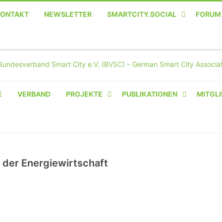
KONTAKT
NEWSLETTER
SMARTCITY.SOCIAL
FORUM
MASTODON – DIE SOZIALE
TWITTER-ALTERNATIVE
E
VERBAND
PROJEKTE
PUBLIKATIONEN
MITGLI
AMPERIUM® CAMPUS
VON OLIVER D. DOLESKI
BASIS.SOLAR
 der Energiewirtschaft
CLAIRYFI-INDOORS: SMART
BUILDINGS
HECINO / WAITWELL