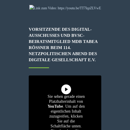
VORSITZENDE DES DIGITAL-
AUSSCHUSSES UND BVSC-
BEIRATSMITGLIED MDB TABEA
RÖSSNER BEIM 114. N
ETZPOLITISCHEN ABEND DES D
IGITALE GESELLSCHAFT E.V.
Sie sehen gerade einen
Platzhalterinhalt von
YouTube
. Um auf den
eigentlichen Inhalt
zuzugreifen, klicken
Sie auf die
Schaltfläche unten.