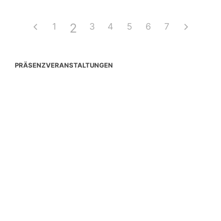
2
1
3
4
5
6
7
PRÄSENZVERANSTALTUNGEN