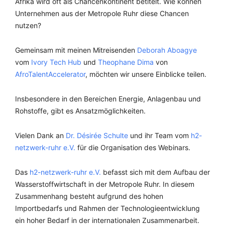
Afrika wird oft als Chancenkontinent betitelt. Wie können
Unternehmen aus der Metropole Ruhr diese Chancen
nutzen?
Gemeinsam mit meinen Mitreisenden
Deborah Aboagye
vom
Ivory Tech Hub
und
Theophane Dima
von
AfroTalentAccelerator
, möchten wir unsere Einblicke teilen.
Insbesondere in den Bereichen Energie, Anlagenbau und
Rohstoffe, gibt es Ansatzmöglichkeiten.
Vielen Dank an
Dr. Désirée Schulte
und ihr Team vom
h2-
netzwerk-ruhr e.V.
für die Organisation des Webinars.
Das
h2-netzwerk-ruhr e.V.
befasst sich mit dem Aufbau der
Wasserstoffwirtschaft in der Metropole Ruhr. In diesem
Zusammenhang besteht aufgrund des hohen
Importbedarfs und Rahmen der Technologieentwicklung
ein hoher Bedarf in der internationalen Zusammenarbeit.