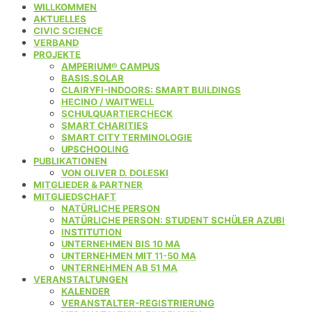
WILLKOMMEN
AKTUELLES
CIVIC SCIENCE
VERBAND
PROJEKTE
AMPERIUM® CAMPUS
BASIS.SOLAR
CLAIRYFI-INDOORS: SMART BUILDINGS
HECINO / WAITWELL
SCHULQUARTIERCHECK
SMART CHARITIES
SMART CITY TERMINOLOGIE
UPSCHOOLING
PUBLIKATIONEN
VON OLIVER D. DOLESKI
MITGLIEDER & PARTNER
MITGLIEDSCHAFT
NATÜRLICHE PERSON
NATÜRLICHE PERSON: STUDENT SCHÜLER AZUBI
INSTITUTION
UNTERNEHMEN BIS 10 MA
UNTERNEHMEN MIT 11-50 MA
UNTERNEHMEN AB 51 MA
VERANSTALTUNGEN
KALENDER
VERANSTALTER-REGISTRIERUNG