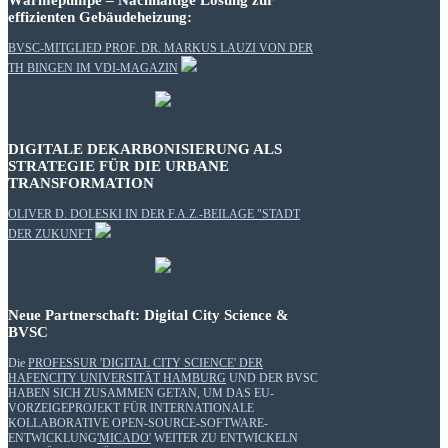
Wärmepumpe – Nachhaltige Lösung zur
effizienten Gebäudeheizung:
BVSC-MITGLIED PROF. DR. MARKUS LAUZI VON DER
TH BINGEN IM VDI-MAGAZIN
DIGITALE DEKARBONISIERUNG ALS
STRATEGIE FÜR DIE URBANE
TRANSFORMATION
OLIVER D. DOLESKI IN DER F.A.Z.-BEILAGE "STADT
DER ZUKUNFT
Neue Partnerschaft: Digital City Science &
BVSC
Die
PROFESSUR 'DIGITAL CITY SCIENCE' DER
HAFENCITY UNIVERSITÄT HAMBURG
UND DER BVSC
HABEN SICH ZUSAMMEN GETAN, UM DAS EU-
VORZEIGEPROJEKT FÜR INTERNATIONALE
KOLLABORATIVE OPEN-SOURCE-SOFTWARE-
ENTWICKLUNG
'MICADO'
WEITER ZU ENTWICKELN