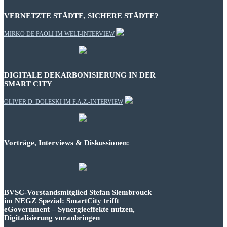
VERNETZTE STÄDTE, SICHERE STÄDTE?
MIRKO DE PAOLI IM WELT-INTERVIEW
DIGITALE DEKARBONISIERUNG IN DER
SMART CITY
OLIVER D. DOLESKI IM F.A.Z.-INTERVIEW
Vorträge, Interviews & Diskussionen:
BVSC-Vorstandsmitglied Stefan Slembrouck
im NEGZ Spezial: SmartCity trifft
eGovernment – Synergieeffekte nutzen,
Digitalisierung voranbringen