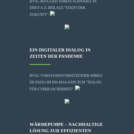
BVSC-MITGLIED TOBIAS SCHWARTZ IN
DER F.A.Z.-BEILAGE "STADT DER
ZUKUNFT":
EIN DIGITALER DIALOG IN
ZEITEN DER PANDEMIE
BVSC-VORSTANDSVORSITZENDER MIRKO
DE PAOLI IM BSI-MAGAZIN ZUM "DIALOG
FÜR CYBER-SICHERHEIT":
WÄRMEPUMPE – NACHHALTIGE
LÖSUNG ZUR EFFIZIENTEN