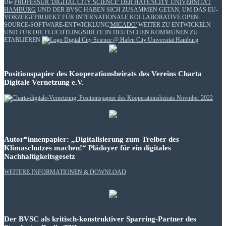
Die
PROFESSUR 'DIGITAL CITY SCIENCE' DER HAFENCITY UNIVERSITÄT
HAMBURG
UND DER BVSC HABEN SICH ZUSAMMEN GETAN, UM DAS EU-
VORZEIGEPROJEKT FÜR INTERNATIONALE KOLLABORATIVE OPEN-
SOURCE-SOFTWARE-ENTWICKLUNG
'MICADO'
WEITER ZU ENTWICKELN
UND FÜR DIE FLÜCHTLINGSHILFE IN DEUTSCHEN KOMMUNEN ZU
ETABLIEREN.
Positionspapier des Kooperationsbeirats des Vereins Charta
Digitale Vernetzung e.V.
Autor*innenpapier: „Digitalisierung zum Treiber des
Klimaschutzes machen!“ Plädoyer für ein digitales
Nachhaltigkeitsgesetz
WEITERE INFORMATIONEN & DOWNLOAD
Der BVSC als kritisch-konstruktiver Sparring-Partner des