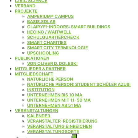
CIVIC SCIENCE
VERBAND
PROJEKTE
AMPERIUM® CAMPUS
BASIS.SOLAR
CLAIRYFI-INDOORS: SMART BUILDINGS
HECINO / WAITWELL
SCHULQUARTIERCHECK
SMART CHARITIES
SMART CITY TERMINOLOGIE
UPSCHOOLING
PUBLIKATIONEN
VON OLIVER D. DOLESKI
MITGLIEDER & PARTNER
MITGLIEDSCHAFT
NATÜRLICHE PERSON
NATÜRLICHE PERSON: STUDENT SCHÜLER AZUBI
INSTITUTION
UNTERNEHMEN BIS 10 MA
UNTERNEHMEN MIT 11-50 MA
UNTERNEHMEN AB 51 MA
VERANSTALTUNGEN
KALENDER
VERANSTALTER-REGISTRIERUNG
VERANSTALTUNG EINREICHEN
VERANSTALTUNGSORTE