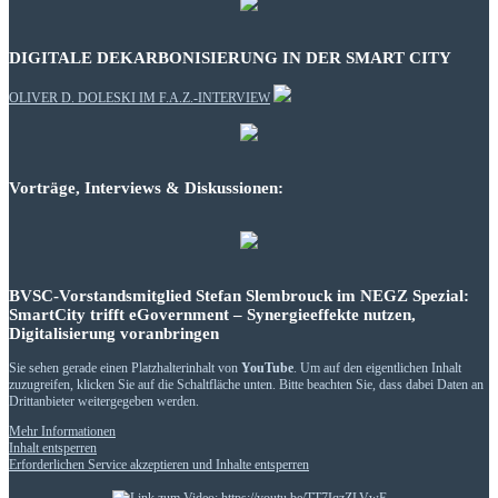
DIGITALE DEKARBONISIERUNG IN DER SMART CITY
OLIVER D. DOLESKI IM F.A.Z.-INTERVIEW
Vorträge, Interviews & Diskussionen:
BVSC-Vorstandsmitglied Stefan Slembrouck im NEGZ Spezial:
SmartCity trifft eGovernment – Synergieeffekte nutzen,
Digitalisierung voranbringen
Sie sehen gerade einen Platzhalterinhalt von
YouTube
. Um auf den eigentlichen Inhalt
zuzugreifen, klicken Sie auf die Schaltfläche unten. Bitte beachten Sie, dass dabei Daten an
Drittanbieter weitergegeben werden.
Mehr Informationen
Inhalt entsperren
Erforderlichen Service akzeptieren und Inhalte entsperren