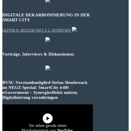
DIGITALE DEKARBONISIERUNG IN DER
SMART CITY
OLIVER D. DOLESKI IM F.A.Z.-INTERVIEW
Vorträge, Interviews & Diskussionen:
BVSC-Vorstandsmitglied Stefan Slembrouck
im NEGZ Spezial: SmartCity trifft
eGovernment – Synergieeffekte nutzen,
Digitalisierung voranbringen
Sie sehen gerade einen
Platzhalterinhalt von
YouTube
.