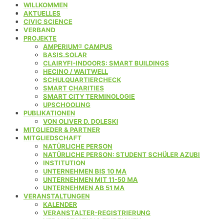
WILLKOMMEN
AKTUELLES
CIVIC SCIENCE
VERBAND
PROJEKTE
AMPERIUM® CAMPUS
BASIS.SOLAR
CLAIRYFI-INDOORS: SMART BUILDINGS
HECINO / WAITWELL
SCHULQUARTIERCHECK
SMART CHARITIES
SMART CITY TERMINOLOGIE
UPSCHOOLING
PUBLIKATIONEN
VON OLIVER D. DOLESKI
MITGLIEDER & PARTNER
MITGLIEDSCHAFT
NATÜRLICHE PERSON
NATÜRLICHE PERSON: STUDENT SCHÜLER AZUBI
INSTITUTION
UNTERNEHMEN BIS 10 MA
UNTERNEHMEN MIT 11-50 MA
UNTERNEHMEN AB 51 MA
VERANSTALTUNGEN
KALENDER
VERANSTALTER-REGISTRIERUNG