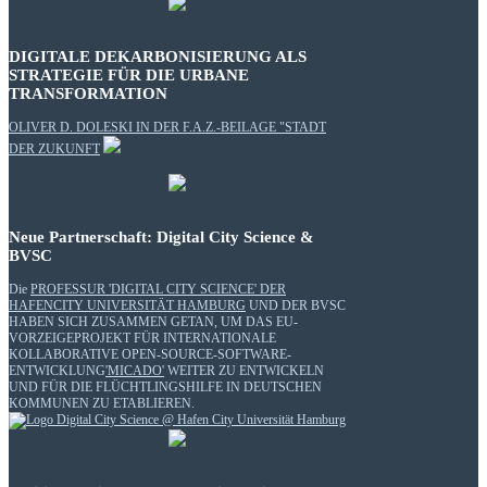
DIGITALE DEKARBONISIERUNG ALS
STRATEGIE FÜR DIE URBANE
TRANSFORMATION
OLIVER D. DOLESKI IN DER F.A.Z.-BEILAGE "STADT
DER ZUKUNFT
Neue Partnerschaft: Digital City Science &
BVSC
Die
PROFESSUR 'DIGITAL CITY SCIENCE' DER
HAFENCITY UNIVERSITÄT HAMBURG
UND DER BVSC
HABEN SICH ZUSAMMEN GETAN, UM DAS EU-
VORZEIGEPROJEKT FÜR INTERNATIONALE
KOLLABORATIVE OPEN-SOURCE-SOFTWARE-
ENTWICKLUNG
'MICADO'
WEITER ZU ENTWICKELN
UND FÜR DIE FLÜCHTLINGSHILFE IN DEUTSCHEN
KOMMUNEN ZU ETABLIEREN.