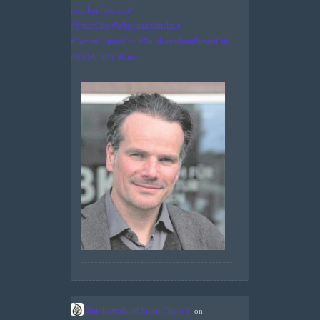
ipsc-konferenz.de/
#
SmartCity
#
Wissensarchitektur
#
GermanSmartCity
#
BundesverbandSmartCity
#
BVSC
#
BVSCnet
Bundesverband Smart City e.V.
on