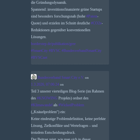
die Gründungsdynamik.
Spannend: investitionsfinanzierte grüne Startups
sind besonders forschungsnah (hohe
#
Patent
-
Quote) und erzielen im Schnitt deutliche
#
CO2e
-
Reduktionen gegenüber konventionellen
Lösungen.
borderstep.de/publikation/gree
#
SmartCity
#
BVSC
#
BundesverbandSmartCity
#
BVSCnet
Bundesverband Smart City e.V.
on
1.3.2026, 07:06:24
on
Teil 3 unserer vierteiligen Blog-Serie (im Rahmen
des
#
KNOWING
Projekts) ordnet den
#
Klimawandel
als
#
WickedProblem
(„Knäuelproblem“) ein:
Keine eindeutige Problemdefinition, keine perfekte
Lösung, Zielkonflikte und Wertefragen – und
trotzdem Entscheidungsdruck.
Der Beitrag zeigt, wie man sich in dieser