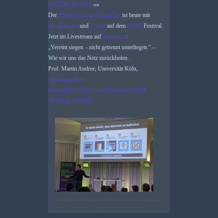
4.5.2026, 09:33:11
on
Der
#
BundesverbandSmartCity
ist heute mit
@
pattyluzina
und
@
mdp
auf dem
#
2MR
Festival.
Jetzt im Livestream auf
2mr.social
:
„Vereint siegen – nicht getrennt unterliegen.“ –
Wie wir uns das Netz zurückholen.
Prof. Martin Andree, Universität Köln,
@
martinandree
#
SocialWeb
#
Fediverse
#
Mastodon
#
2MR
#
BVSCnet
#
BVSC