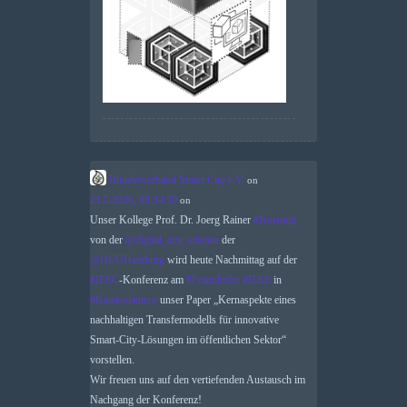
Bundesverband Smart City e.V.
on
21.5.2026, 08:34:59
on
Unser Kollege Prof. Dr. Joerg Rainer
#
Noennig
von der
@
digital_city_science
der
@
HCUHamburg
wird heute Nachmittag auf der
#
IPSC
-Konferenz am
#
Fraunhofer
#
IESE
in
#
Kaiserslautern
unser Paper „Kernaspekte eines
nachhaltigen Transfermodells für innovative
Smart-City-Lösungen im öffentlichen Sektor“
vorstellen.
Wir freuen uns auf den vertiefenden Austausch im
Nachgang der Konferenz!