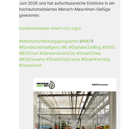
Juni 2026 und hat aufschlussreiche Einblicke in ein
hochautomatisiertes Mensch-Maschinen-Gefüge
gewonnen:
bundesverband-smart-city.org/s
#
Markterschließungsprogramm
(
#
MEP
)
#
KünstlicheIntelligenz
#
KI
#
DigitalerZwilling
#
BVSC
#
BVSCnet
#
GermanSmartCity
#
SmartCities
#
BVSCevents
#
SmartCityEvents
#
SmartFarming
#
GreenTech