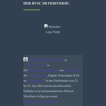
DER BVSC IM FEDIVERSE:
Bundesverband Smart City e.V.
on
11.7.2026, 11:55:30
on
Der
#
BundesverbandSmartCity
war
#
Fachpartner
der
#
Leistungsschau
„Digitale Technologien & KI
im
#
Gewächshaus
“ in den Niederlanden vom 22.
bis 24. Juni 2026 und hat aufschlussreiche
Einblicke in ein hochautomatisiertes Mensch-
Maschinen-Gefüge gewonnen:
bundesverband-smart-city.org/s