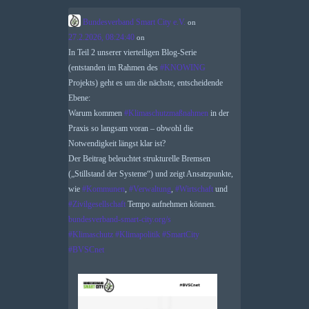
Bundesverband Smart City e.V.
on
27.2.2026, 08:24:40
on
In Teil 2 unserer vierteiligen Blog-Serie
(entstanden im Rahmen des
#
KNOWING
Projekts) geht es um die nächste, entscheidende
Ebene:
Warum kommen
#
Klimaschutzmaßnahmen
in der
Praxis so langsam voran – obwohl die
Notwendigkeit längst klar ist?
Der Beitrag beleuchtet strukturelle Bremsen
(„Stillstand der Systeme“) und zeigt Ansatzpunkte,
wie
#
Kommunen
,
#
Verwaltung
,
#
Wirtschaft
und
#
Zivilgesellschaft
Tempo aufnehmen können.
bundesverband-smart-city.org/s
#
Klimaschutz
#
Klimapolitik
#
SmartCity
#
BVSCnet