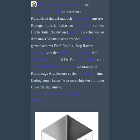
Bundesverband Smart City e.V.
on
25.5.2026, 09:07:33
on
bearbeitet
Kürzlich ist das „Handbuch
#
SmartCity
“ unseres
Kollegen Prof. Dr. Christian
#
Schachtner
von der
Hochschule RheinMain (
#
HSRM
) erschienen, zu
dem unser Vorstandsvorsitzender
@
mdp
gemeinsam mit Prof. Dr.-Ing. Jörg Rainer
#
Noennig
von der
@
digital_city_science
der
@
HCUHamburg
und Dr. Paul
#
Stadelhofer
vom
#
WISSENSARCHITEKTUR
Laboratory of
Knowledge Architecture an der
@
tudresden
einen
Beitrag zum Thema "Wissensarchitektur für Smart
Cities" leisten durfte:
bundesverband-smart-city.org/p
#
BVSCnet