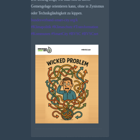
Gemengelage orientieren kann, ohne in Zynismus
oder Technikgläubigkeit zu kippen.
bundesverband-smart-city.org/k
#
Klimapolitik
#
Klimaschutz
#
Transformation
#
Kommunen
#
SmartCity
#
BVSC
#
BVSCnet