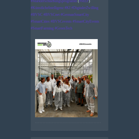
#
Markterschließungsprogramm
(
#
MEP
)
#
KünstlicheIntelligenz
#
KI
#
DigitalerZwilling
#
BVSC
#
BVSCnet
#
GermanSmartCity
#
SmartCities
#
BVSCevents
#
SmartCityEvents
#
SmartFarming
#
GreenTech