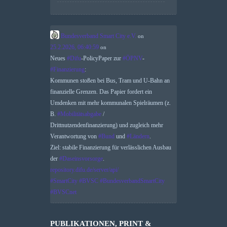
Bundesverband Smart City e.V.
on
25.2.2026, 06:40:59
on
Neues
#
Difu
-PolicyPaper zur
#
ÖPNV
-
#
Finanzierung
:
Kommunen stoßen bei Bus, Tram und U-Bahn an
finanzielle Grenzen. Das Papier fordert ein
Umdenken mit mehr kommunalen Spielräumen (z.
B.
#
Mobilitätsabgabe
/
Drittnutzendenfinanzierung) und zugleich mehr
Verantwortung von
#
Bund
und
#
Ländern
.
Ziel: stabile Finanzierung für verlässlichen Ausbau
der
#
Daseinsvorsorge
.
repository.difu.de/server/api/
#
SmartCity
#
BVSC
#
BundesverbandSmartCity
#
BVSCnet
PUBLIKATIONEN, PRINT &