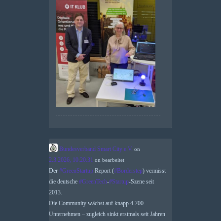
Bundesverband Smart City e.V.
on
2.3.2026, 10:20:31
on
bearbeitet
Der
#
GreenStartup
Report (
#
Borderstep
) vermisst
die deutsche
#
GreenTech
-
#
Startup
-Szene seit
2013.
Die Community wächst auf knapp 4.700
Unternehmen – zugleich sinkt erstmals seit Jahren