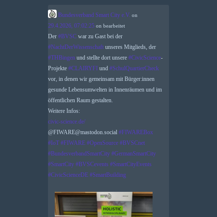
Bundesverband Smart City e.V.
on
29.4.2026, 07:02:25
on
bearbeitet
Der
#
BVSC
war zu Gast bei der
#
NachtDerWissenschaft
unseres Mitglieds, der
#
THBingen
und stellte dort unsere
#
CivicScience
-
Projekte
#
CLAIRYFI
und
#
SchulQuartierCheck
vor, in denen wir gemeinsam mit Bürger:innen
gesunde Lebensumwelten in Innenräumen und im
öffentlichen Raum gestalten.
Weitere Infos:
civic-science.de/
@FIWARE@mastodon.social
#
FIWAREBox
#
IoT
#
FIWARE
#
OpenSource
#
BVSCnet
#
BundesverbandSmartCity
#
GermanSmartCity
#
SmartCity
#
BVSCevents
#
SmartCityEvents
#
CivicScienceDE
#
SmartBuilding