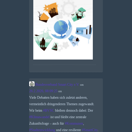
Bundesverband Smart City e.V.
on
26.2.2026, 08:09:25
on
Viele Debatten haben sich zuletzt anderen,
vermeintlich dringenderen Themen zugewandt.
Wir beim
#
BVSC
bleiben dennoch dabei: Der
#
Klimawandel
ist und bleibt eine zentrale
Zukunftsfrage – auch für
#
Kommunen
,
#
Stadtentwicklung
und eine resiliente
#
SmartCity
.