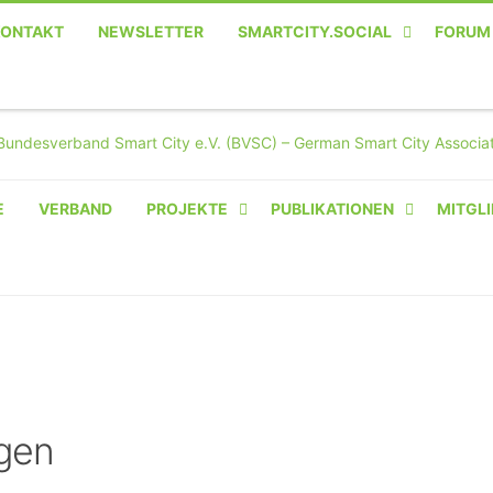
KONTAKT
NEWSLETTER
SMARTCITY.SOCIAL
FORUM
MASTODON – DIE SOZIALE
TWITTER-ALTERNATIVE
E
VERBAND
PROJEKTE
PUBLIKATIONEN
MITGLI
AMPERIUM® CAMPUS
VON OLIVER D. DOLESKI
BASIS.SOLAR
CLAIRYFI-INDOORS: SMART
BUILDINGS
gen
HECINO / WAITWELL