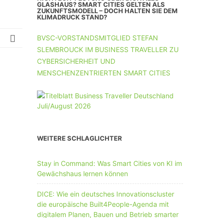
UNTERNEHMEN MIT 11-50 MA
GLASHAUS? SMART CITIES GELTEN ALS
ZUKUNFTSMODELL – DOCH HALTEN SIE DEM
KLIMADRUCK STAND?
UNTERNEHMEN AB 51 MA
BVSC-VORSTANDSMITGLIED STEFAN
SLEMBROUCK IM BUSINESS TRAVELLER ZU
CYBERSICHERHEIT UND
MENSCHENZENTRIERTEN SMART CITIES
WEITERE SCHLAGLICHTER
Stay in Command: Was Smart Cities von KI im
Gewächshaus lernen können
DICE: Wie ein deutsches Innovationscluster
die europäische Built4People-Agenda mit
digitalem Planen, Bauen und Betrieb smarter