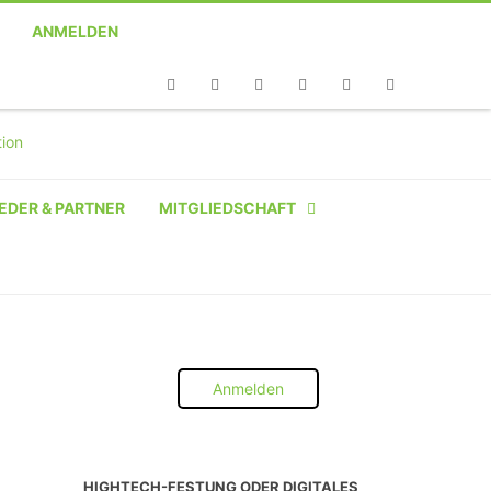
ANMELDEN
Telefon
Facebook
Twitter
Youtube
Instagram
Linkedin
RSS
EDER & PARTNER
MITGLIEDSCHAFT
NATÜRLICHE PERSON
NATÜRLICHE PERSON:
STUDENT SCHÜLER AZUBI
Anmelden
INSTITUTION
UNTERNEHMEN BIS 10 MA
HIGHTECH-FESTUNG ODER DIGITALES