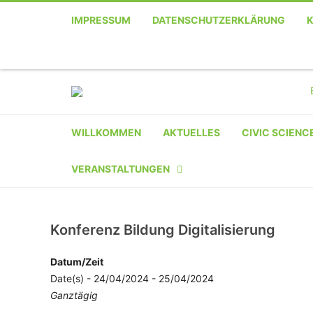
IMPRESSUM
DATENSCHUTZERKLÄRUNG
Telefon
Facebook
Twitter
Youtube
Instagram
Linkedin
RSS
WILLKOMMEN
AKTUELLES
CIVIC SCIENC
VERANSTALTUNGEN
KALENDER
Konferenz Bildung Digitalisierung
VERANSTALTER-
REGISTRIERUNG
Datum/Zeit
Date(s) - 24/04/2024 - 25/04/2024
VERANSTALTUNG
Ganztägig
EINREICHEN