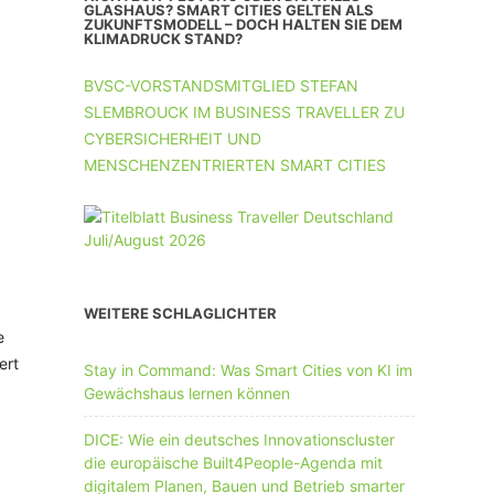
UNTERNEHMEN MIT 11-50 MA
GLASHAUS? SMART CITIES GELTEN ALS
ZUKUNFTSMODELL – DOCH HALTEN SIE DEM
KLIMADRUCK STAND?
UNTERNEHMEN AB 51 MA
BVSC-VORSTANDSMITGLIED STEFAN
SLEMBROUCK IM BUSINESS TRAVELLER ZU
CYBERSICHERHEIT UND
MENSCHENZENTRIERTEN SMART CITIES
WEITERE SCHLAGLICHTER
e
ert
Stay in Command: Was Smart Cities von KI im
Gewächshaus lernen können
DICE: Wie ein deutsches Innovationscluster
die europäische Built4People-Agenda mit
digitalem Planen, Bauen und Betrieb smarter