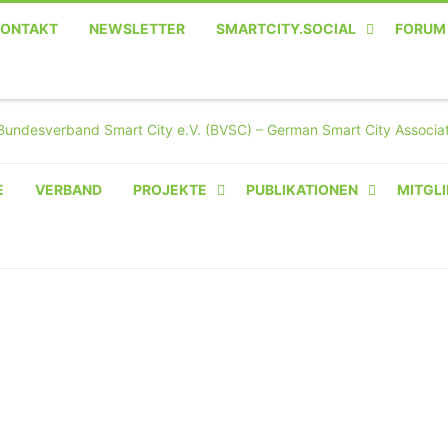
KONTAKT
NEWSLETTER
SMARTCITY.SOCIAL
FORUM
MASTODON – DIE SOZIALE
TWITTER-ALTERNATIVE
E
VERBAND
PROJEKTE
PUBLIKATIONEN
MITGLI
AMPERIUM® CAMPUS
VON OLIVER D. DOLESKI
BASIS.SOLAR
CLAIRYFI-INDOORS: SMART
BUILDINGS
HECINO / WAITWELL