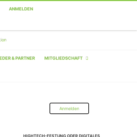
ANMELDEN
EDER & PARTNER
MITGLIEDSCHAFT
NATÜRLICHE PERSON
NATÜRLICHE PERSON:
STUDENT SCHÜLER AZUBI
Anmelden
INSTITUTION
UNTERNEHMEN BIS 10 MA
HIGHTECH-FESTUNG ODER DIGITALES