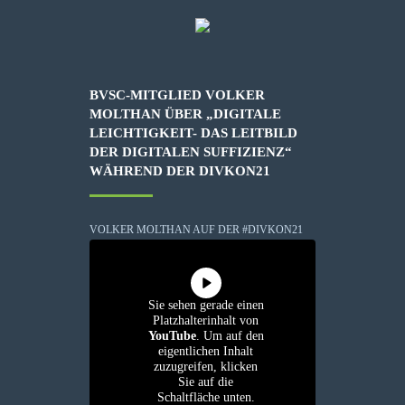
BVSC-MITGLIED VOLKER
MOLTHAN ÜBER „DIGITALE
LEICHTIGKEIT- DAS LEITBILD
DER DIGITALEN SUFFIZIENZ“
WÄHREND DER DIVKON21
VOLKER MOLTHAN AUF DER #DIVKON21
Sie sehen gerade einen
Platzhalterinhalt von
YouTube
. Um auf den
eigentlichen Inhalt
zuzugreifen, klicken
Sie auf die
Schaltfläche unten.