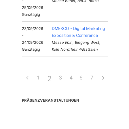
-
Messe Berlin, Berlin Berlin
25/09/2026
Ganztägig
DMEXCO - Digital Marketing
23/09/2026
Exposition & Conference
-
24/09/2026
Messe Köln, Eingang West,
Ganztägig
Köln Nordrhein-Westfalen
2
1
3
4
6
5
7
PRÄSENZVERANSTALTUNGEN