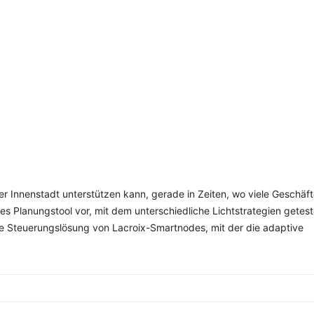
SCHULQUARTIERCHECK
SMART CHARITIES
SMART CITY TERMINOLOGIE
UPSCHOOLING
er Innenstadt unterstützen kann, gerade in Zeiten, wo viele Geschäf
les Planungstool vor, mit dem unterschiedliche Lichtstrategien getes
nte Steuerungslösung von Lacroix-Smartnodes, mit der die adaptive