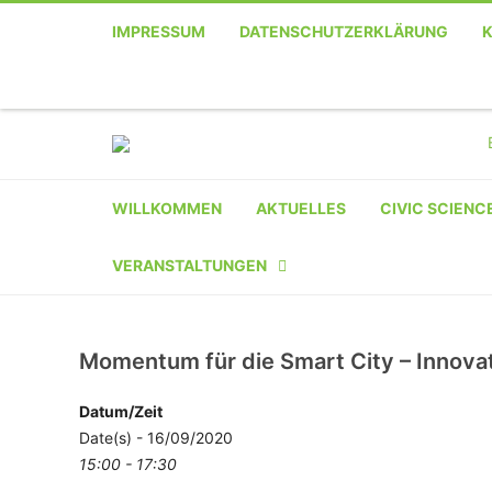
IMPRESSUM
DATENSCHUTZERKLÄRUNG
Telefon
Facebook
Twitter
Youtube
Instagram
Linkedin
RSS
WILLKOMMEN
AKTUELLES
CIVIC SCIENC
VERANSTALTUNGEN
KALENDER
Momentum für die Smart City – Innov
VERANSTALTER-
REGISTRIERUNG
Datum/Zeit
Date(s) - 16/09/2020
VERANSTALTUNG
15:00 - 17:30
EINREICHEN