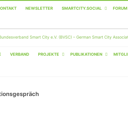
KONTAKT
NEWSLETTER
SMARTCITY.SOCIAL
FORUM
MASTODON – DIE SOZIALE
TWITTER-ALTERNATIVE
E
VERBAND
PROJEKTE
PUBLIKATIONEN
MITGLI
AMPERIUM® CAMPUS
VON OLIVER D. DOLESKI
BASIS.SOLAR
ationsgespräch
CLAIRYFI-INDOORS: SMART
BUILDINGS
HECINO / WAITWELL