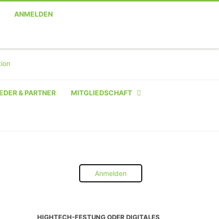
ANMELDEN
EDER & PARTNER
MITGLIEDSCHAFT
NATÜRLICHE PERSON
NATÜRLICHE PERSON:
STUDENT SCHÜLER AZUBI
Anmelden
INSTITUTION
UNTERNEHMEN BIS 10 MA
HIGHTECH-FESTUNG ODER DIGITALES