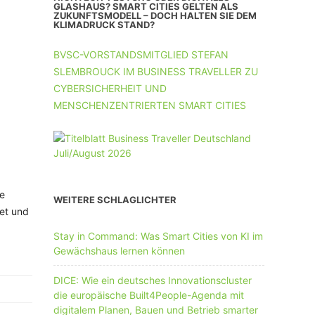
UNTERNEHMEN MIT 11-50 MA
GLASHAUS? SMART CITIES GELTEN ALS
ZUKUNFTSMODELL – DOCH HALTEN SIE DEM
KLIMADRUCK STAND?
UNTERNEHMEN AB 51 MA
BVSC-VORSTANDSMITGLIED STEFAN
SLEMBROUCK IM BUSINESS TRAVELLER ZU
CYBERSICHERHEIT UND
MENSCHENZENTRIERTEN SMART CITIES
te
WEITERE SCHLAGLICHTER
tet und
Stay in Command: Was Smart Cities von KI im
Gewächshaus lernen können
DICE: Wie ein deutsches Innovationscluster
die europäische Built4People-Agenda mit
digitalem Planen, Bauen und Betrieb smarter