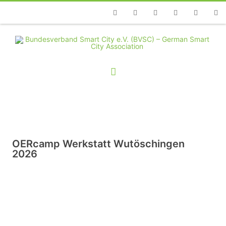
Telefon
Facebook
Twitter
Youtube
Instagram
Linkedin
RSS
OERcamp Werkstatt Wutöschingen
2026