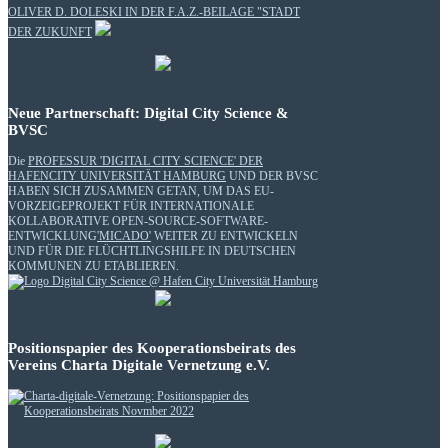
OLIVER D. DOLESKI IN DER F.A.Z.-BEILAGE "STADT
DER ZUKUNFT
Neue Partnerschaft: Digital City Science &
BVSC
Die
PROFESSUR 'DIGITAL CITY SCIENCE' DER
HAFENCITY UNIVERSITÄT HAMBURG
UND DER BVSC
HABEN SICH ZUSAMMEN GETAN, UM DAS EU-
VORZEIGEPROJEKT FÜR INTERNATIONALE
KOLLABORATIVE OPEN-SOURCE-SOFTWARE-
ENTWICKLUNG
'MICADO'
WEITER ZU ENTWICKELN
UND FÜR DIE FLÜCHTLINGSHILFE IN DEUTSCHEN
KOMMUNEN ZU ETABLIEREN.
Positionspapier des Kooperationsbeirats des
Vereins Charta Digitale Vernetzung e.V.