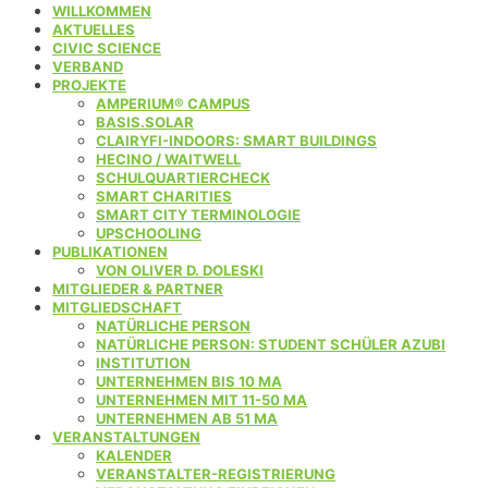
WILLKOMMEN
AKTUELLES
CIVIC SCIENCE
VERBAND
PROJEKTE
AMPERIUM® CAMPUS
BASIS.SOLAR
CLAIRYFI-INDOORS: SMART BUILDINGS
HECINO / WAITWELL
SCHULQUARTIERCHECK
SMART CHARITIES
SMART CITY TERMINOLOGIE
UPSCHOOLING
PUBLIKATIONEN
VON OLIVER D. DOLESKI
MITGLIEDER & PARTNER
MITGLIEDSCHAFT
NATÜRLICHE PERSON
NATÜRLICHE PERSON: STUDENT SCHÜLER AZUBI
INSTITUTION
UNTERNEHMEN BIS 10 MA
UNTERNEHMEN MIT 11-50 MA
UNTERNEHMEN AB 51 MA
VERANSTALTUNGEN
KALENDER
VERANSTALTER-REGISTRIERUNG