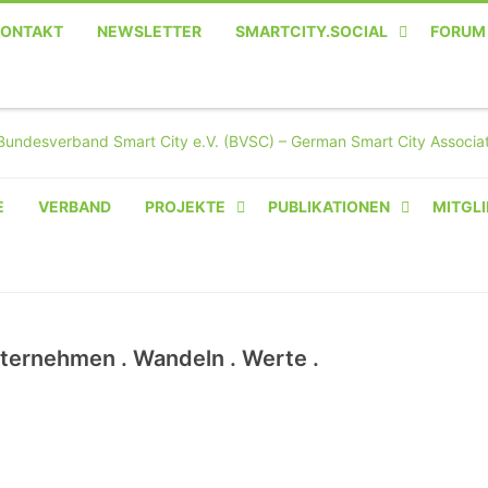
KONTAKT
NEWSLETTER
SMARTCITY.SOCIAL
FORUM
MASTODON – DIE SOZIALE
TWITTER-ALTERNATIVE
E
VERBAND
PROJEKTE
PUBLIKATIONEN
MITGLI
AMPERIUM® CAMPUS
VON OLIVER D. DOLESKI
BASIS.SOLAR
ternehmen . Wandeln . Werte .
CLAIRYFI-INDOORS: SMART
BUILDINGS
HECINO / WAITWELL