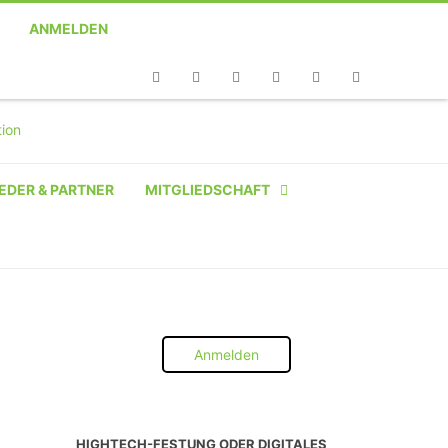
ANMELDEN
Telefon
Facebook
Twitter
Youtube
Instagram
Linkedin
RSS
EDER & PARTNER
MITGLIEDSCHAFT
NATÜRLICHE PERSON
NATÜRLICHE PERSON:
STUDENT SCHÜLER AZUBI
Anmelden
INSTITUTION
UNTERNEHMEN BIS 10 MA
HIGHTECH-FESTUNG ODER DIGITALES