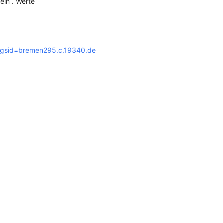
ln . Werte
1
p?gsid=bremen295.c.19340.de