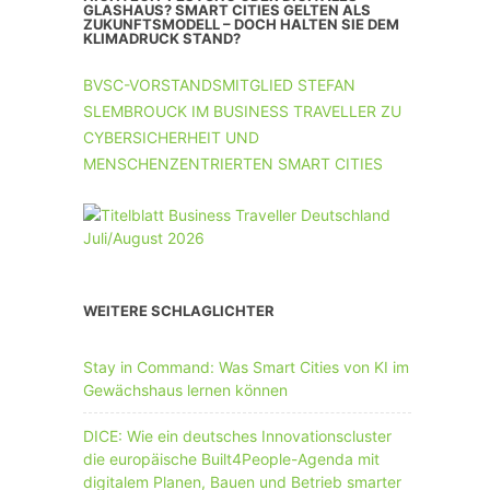
UNTERNEHMEN MIT 11-50 MA
GLASHAUS? SMART CITIES GELTEN ALS
ZUKUNFTSMODELL – DOCH HALTEN SIE DEM
KLIMADRUCK STAND?
UNTERNEHMEN AB 51 MA
BVSC-VORSTANDSMITGLIED STEFAN
SLEMBROUCK IM BUSINESS TRAVELLER ZU
CYBERSICHERHEIT UND
MENSCHENZENTRIERTEN SMART CITIES
WEITERE SCHLAGLICHTER
Stay in Command: Was Smart Cities von KI im
Gewächshaus lernen können
DICE: Wie ein deutsches Innovationscluster
die europäische Built4People-Agenda mit
digitalem Planen, Bauen und Betrieb smarter