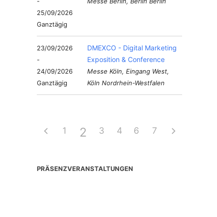
-
Messe Berlin, Berlin Berlin
25/09/2026
Ganztägig
DMEXCO - Digital Marketing
23/09/2026
Exposition & Conference
-
24/09/2026
Messe Köln, Eingang West,
Ganztägig
Köln Nordrhein-Westfalen
2
1
3
4
6
5
7
PRÄSENZVERANSTALTUNGEN