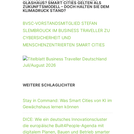
UNTERNEHMEN MIT 11-50 MA
GLASHAUS? SMART CITIES GELTEN ALS
ZUKUNFTSMODELL – DOCH HALTEN SIE DEM
KLIMADRUCK STAND?
UNTERNEHMEN AB 51 MA
BVSC-VORSTANDSMITGLIED STEFAN
SLEMBROUCK IM BUSINESS TRAVELLER ZU
CYBERSICHERHEIT UND
MENSCHENZENTRIERTEN SMART CITIES
WEITERE SCHLAGLICHTER
Stay in Command: Was Smart Cities von KI im
Gewächshaus lernen können
DICE: Wie ein deutsches Innovationscluster
die europäische Built4People-Agenda mit
digitalem Planen, Bauen und Betrieb smarter