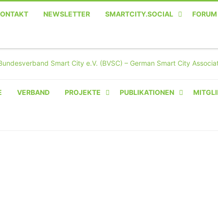
KONTAKT
NEWSLETTER
SMARTCITY.SOCIAL
FORUM
MASTODON – DIE SOZIALE
TWITTER-ALTERNATIVE
E
VERBAND
PROJEKTE
PUBLIKATIONEN
MITGLI
AMPERIUM® CAMPUS
VON OLIVER D. DOLESKI
BASIS.SOLAR
CLAIRYFI-INDOORS: SMART
BUILDINGS
HECINO / WAITWELL