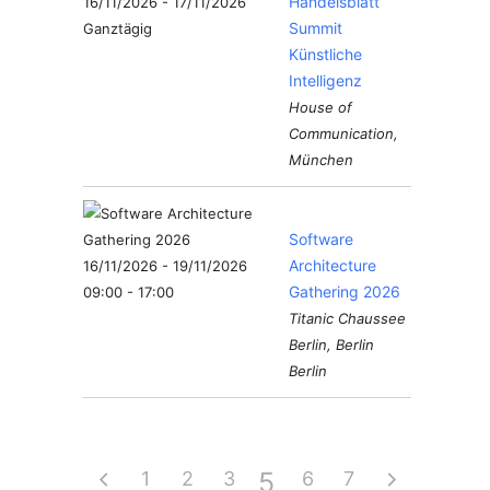
Handelsblatt
16/11/2026 - 17/11/2026
Summit
Ganztägig
Künstliche
Intelligenz
House of
Communication,
München
Software
Architecture
16/11/2026 - 19/11/2026
Gathering 2026
09:00 - 17:00
Titanic Chaussee
Berlin, Berlin
Berlin
5
1
2
3
4
6
7