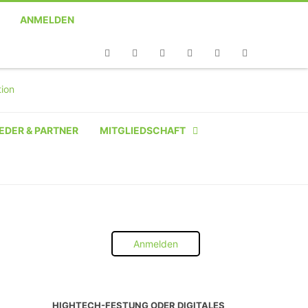
ANMELDEN
Telefon
Facebook
Twitter
Youtube
Instagram
Linkedin
RSS
EDER & PARTNER
MITGLIEDSCHAFT
NATÜRLICHE PERSON
NATÜRLICHE PERSON:
STUDENT SCHÜLER AZUBI
Anmelden
INSTITUTION
UNTERNEHMEN BIS 10 MA
HIGHTECH-FESTUNG ODER DIGITALES