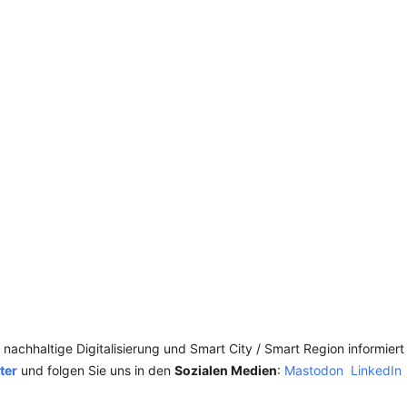
SCHULQUARTIERCHECK
SMART CHARITIES
SMART CITY TERMINOLOGIE
UPSCHOOLING
achhaltige Digitalisierung und Smart City / Smart Region informiert
ter
und folgen Sie uns in den
Sozialen Medien
:
Mastodon
LinkedIn