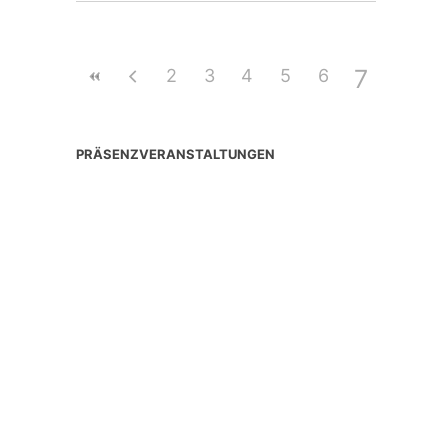
7
2
3
4
5
6
PRÄSENZVERANSTALTUNGEN