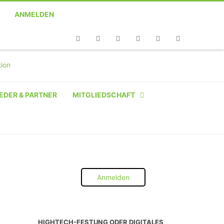
ANMELDEN
Telefon
Facebook
Twitter
Youtube
Instagram
Linkedin
RSS
EDER & PARTNER
MITGLIEDSCHAFT
NATÜRLICHE PERSON
NATÜRLICHE PERSON:
STUDENT SCHÜLER AZUBI
Anmelden
INSTITUTION
UNTERNEHMEN BIS 10 MA
HIGHTECH-FESTUNG ODER DIGITALES