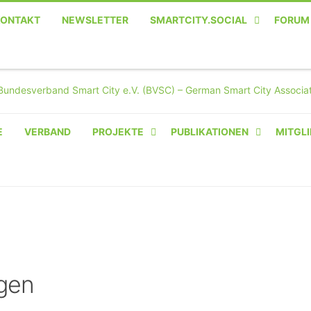
KONTAKT
NEWSLETTER
SMARTCITY.SOCIAL
FORUM
MASTODON – DIE SOZIALE
TWITTER-ALTERNATIVE
E
VERBAND
PROJEKTE
PUBLIKATIONEN
MITGLI
AMPERIUM® CAMPUS
VON OLIVER D. DOLESKI
BASIS.SOLAR
CLAIRYFI-INDOORS: SMART
BUILDINGS
gen
HECINO / WAITWELL