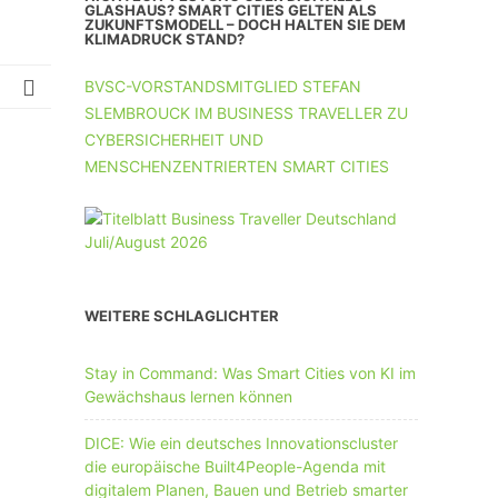
UNTERNEHMEN MIT 11-50 MA
GLASHAUS? SMART CITIES GELTEN ALS
ZUKUNFTSMODELL – DOCH HALTEN SIE DEM
KLIMADRUCK STAND?
UNTERNEHMEN AB 51 MA
BVSC-VORSTANDSMITGLIED STEFAN
SLEMBROUCK IM BUSINESS TRAVELLER ZU
CYBERSICHERHEIT UND
MENSCHENZENTRIERTEN SMART CITIES
WEITERE SCHLAGLICHTER
Stay in Command: Was Smart Cities von KI im
Gewächshaus lernen können
DICE: Wie ein deutsches Innovationscluster
die europäische Built4People-Agenda mit
digitalem Planen, Bauen und Betrieb smarter