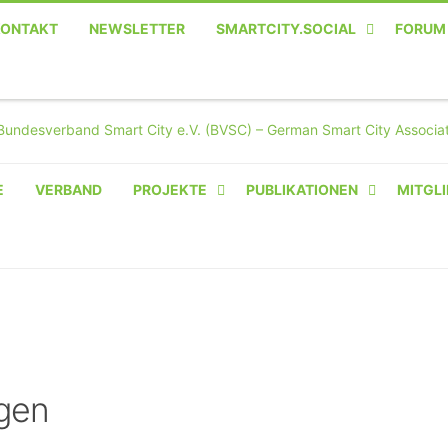
KONTAKT
NEWSLETTER
SMARTCITY.SOCIAL
FORUM
MASTODON – DIE SOZIALE
TWITTER-ALTERNATIVE
E
VERBAND
PROJEKTE
PUBLIKATIONEN
MITGLI
AMPERIUM® CAMPUS
VON OLIVER D. DOLESKI
BASIS.SOLAR
CLAIRYFI-INDOORS: SMART
BUILDINGS
gen
HECINO / WAITWELL