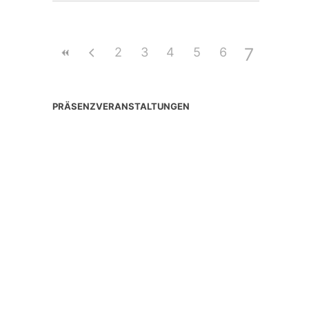
7
2
3
4
5
6
PRÄSENZVERANSTALTUNGEN