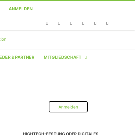
ANMELDEN
Telefon
Facebook
Twitter
Youtube
Instagram
Linkedin
RSS
EDER & PARTNER
MITGLIEDSCHAFT
NATÜRLICHE PERSON
NATÜRLICHE PERSON:
STUDENT SCHÜLER AZUBI
Anmelden
INSTITUTION
UNTERNEHMEN BIS 10 MA
HIGHTECH-FESTUNG ODER DIGITALES