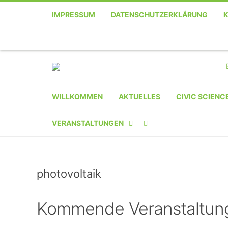
IMPRESSUM
DATENSCHUTZERKLÄRUNG
WILLKOMMEN
AKTUELLES
CIVIC SCIENC
VERANSTALTUNGEN
KALENDER
photovoltaik
VERANSTALTER-
REGISTRIERUNG
Kommende Veranstaltun
VERANSTALTUNG
EINREICHEN