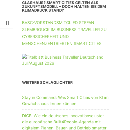
UNTERNEHMEN MIT 11-50 MA
GLASHAUS? SMART CITIES GELTEN ALS
ZUKUNFTSMODELL – DOCH HALTEN SIE DEM
KLIMADRUCK STAND?
UNTERNEHMEN AB 51 MA
BVSC-VORSTANDSMITGLIED STEFAN
SLEMBROUCK IM BUSINESS TRAVELLER ZU
CYBERSICHERHEIT UND
MENSCHENZENTRIERTEN SMART CITIES
WEITERE SCHLAGLICHTER
Stay in Command: Was Smart Cities von KI im
Gewächshaus lernen können
DICE: Wie ein deutsches Innovationscluster
die europäische Built4People-Agenda mit
digitalem Planen, Bauen und Betrieb smarter