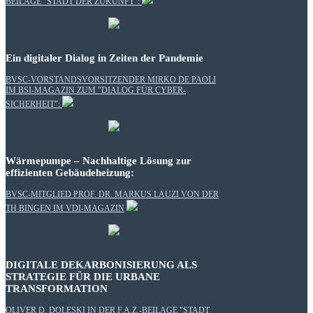
BEILAGE "STADT DER ZUKUNFT":
Ein digitaler Dialog in Zeiten der Pandemie
BVSC-VORSTANDSVORSITZENDER MIRKO DE PAOLI
IM BSI-MAGAZIN ZUM "DIALOG FÜR CYBER-
SICHERHEIT":
Wärmepumpe – Nachhaltige Lösung zur
effizienten Gebäudeheizung:
BVSC-MITGLIED PROF. DR. MARKUS LAUZI VON DER
TH BINGEN IM VDI-MAGAZIN
DIGITALE DEKARBONISIERUNG ALS
STRATEGIE FÜR DIE URBANE
TRANSFORMATION
OLIVER D. DOLESKI IN DER F.A.Z.-BEILAGE "STADT