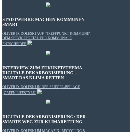
STADTWERKE MACHEN KOMMUNEN
SMART
OLIVER D. DOLESKI AUF "TREFFPUNKT KOMMUNE",
DEM SERVICEPORTAL FÜR KOMMUNALE
ENTSCHEIDER
INTERVIEW ZUM ZUKUNFTSTHEMA
DIGITALE DEKARBONISIERUNG –
SMART DAS KLIMA RETTEN
OLIVER D. DOLESKI IN DER SPIEGEL-BEILAGE
„GREEN LIFESTYLE“
DIGITALE DEKARBONISIERUNG: DER
SMARTE WEG ZUR KLIMARETTUNG
OLIVER D. DOLESKI IM MAGAZIN „RECYCLING &