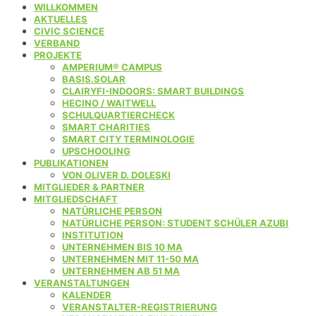
WILLKOMMEN
AKTUELLES
CIVIC SCIENCE
VERBAND
PROJEKTE
AMPERIUM® CAMPUS
BASIS.SOLAR
CLAIRYFI-INDOORS: SMART BUILDINGS
HECINO / WAITWELL
SCHULQUARTIERCHECK
SMART CHARITIES
SMART CITY TERMINOLOGIE
UPSCHOOLING
PUBLIKATIONEN
VON OLIVER D. DOLESKI
MITGLIEDER & PARTNER
MITGLIEDSCHAFT
NATÜRLICHE PERSON
NATÜRLICHE PERSON: STUDENT SCHÜLER AZUBI
INSTITUTION
UNTERNEHMEN BIS 10 MA
UNTERNEHMEN MIT 11-50 MA
UNTERNEHMEN AB 51 MA
VERANSTALTUNGEN
KALENDER
VERANSTALTER-REGISTRIERUNG