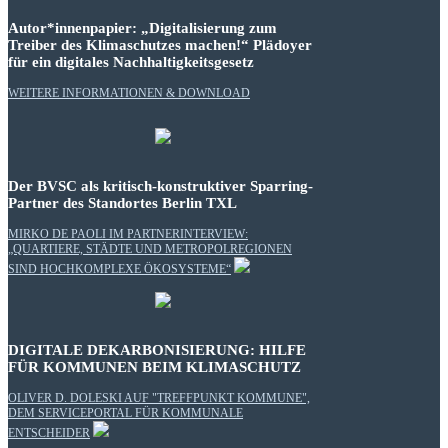
Autor*innenpapier: „Digitalisierung zum
Treiber des Klimaschutzes machen!“ Plädoyer
für ein digitales Nachhaltigkeitsgesetz
WEITERE INFORMATIONEN & DOWNLOAD
Der BVSC als kritisch-konstruktiver Sparring-
Partner des Standortes Berlin TXL
MIRKO DE PAOLI IM PARTNERINTERVIEW:
„QUARTIERE, STÄDTE UND METROPOLREGIONEN
SIND HOCHKOMPLEXE ÖKOSYSTEME“
DIGITALE DEKARBONISIERUNG: HILFE
FÜR KOMMUNEN BEIM KLIMASCHUTZ
OLIVER D. DOLESKI AUF "TREFFPUNKT KOMMUNE",
DEM SERVICEPORTAL FÜR KOMMUNALE
ENTSCHEIDER