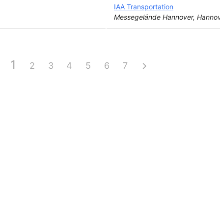
IAA Transportation
Messegelände Hannover, Hannov
1
2
3
4
5
6
7