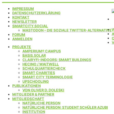
IMPRESSUM
DATENSCHUTZERKLÄRUNG
KONTAKT
NEWSLETTER
SMARTCITY.SOCIAL
MASTODON – DIE SOZIALE TWITTER-ALTERNATIVE
FORUM
C
ANMELDEN
PROJEKTE
AMPERIUM® CAMPUS
BASIS.SOLAR
CLAIRYFI-INDOORS: SMART BUILDINGS
HECINO / WAITWELL
SCHULQUARTIERCHECK
SMART CHARITIES
SMART CITY TERMINOLOGIE
UPSCHOOLING
PUBLIKATIONEN
VON OLIVER D. DOLESKI
MITGLIEDER & PARTNER
MITGLIEDSCHAFT
NATÜRLICHE PERSON
NATÜRLICHE PERSON: STUDENT SCHÜLER AZUBI
INSTITUTION