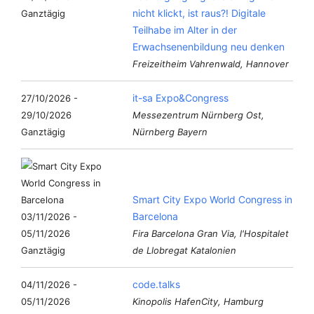
nicht klickt, ist raus?! Digitale
Ganztägig
Teilhabe im Alter in der
Erwachsenenbildung neu denken
Freizeitheim Vahrenwald, Hannover
it-sa Expo&Congress
27/10/2026 -
29/10/2026
Messezentrum Nürnberg Ost,
Ganztägig
Nürnberg Bayern
Smart City Expo World Congress in
Barcelona
03/11/2026 -
05/11/2026
Fira Barcelona Gran Via, l'Hospitalet
Ganztägig
de Llobregat Katalonien
code.talks
04/11/2026 -
05/11/2026
Kinopolis HafenCity, Hamburg