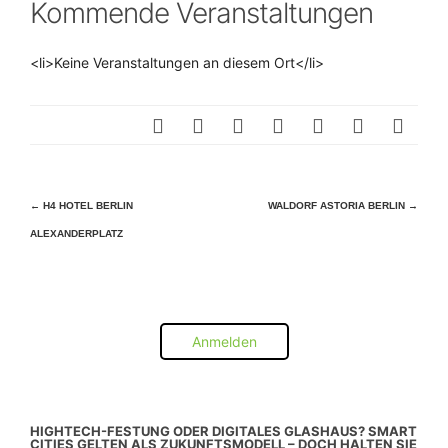
Kommende Veranstaltungen
<li>Keine Veranstaltungen an diesem Ort</li>
Beitragsnavigation
←
H4 HOTEL BERLIN
WALDORF ASTORIA BERLIN
→
ALEXANDERPLATZ
Anmelden
HIGHTECH-FESTUNG ODER DIGITALES GLASHAUS? SMART
CITIES GELTEN ALS ZUKUNFTSMODELL – DOCH HALTEN SIE