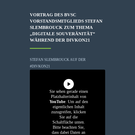
VORTRAG DES BVSC
VORSTANDSMITGLIEDS STEFAN
SLEMBROUCK ZUM THEMA
„DIGITALE SOUVERÄNITÄT“
WÄHREND DER DIVKON21
STEFAN SLEMBROUCK AUF DER
#DIVKON21
Sie sehen gerade einen
Platzhalterinhalt von
YouTube
. Um auf den
eigentlichen Inhalt
zuzugreifen, klicken
Sie auf die
Schaltfläche unten.
Bitte beachten Sie,
dass dabei Daten an