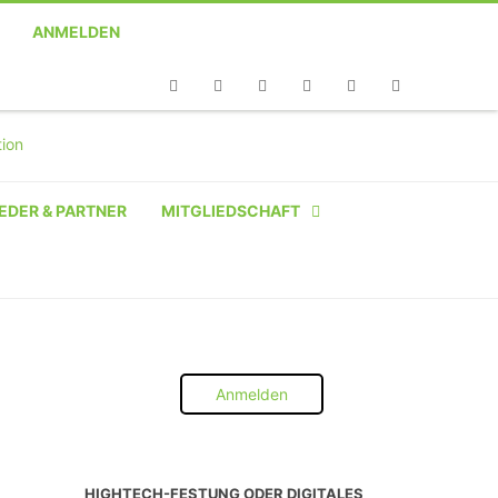
ANMELDEN
Telefon
Facebook
Twitter
Youtube
Instagram
Linkedin
RSS
EDER & PARTNER
MITGLIEDSCHAFT
NATÜRLICHE PERSON
NATÜRLICHE PERSON:
STUDENT SCHÜLER AZUBI
Anmelden
INSTITUTION
UNTERNEHMEN BIS 10 MA
HIGHTECH-FESTUNG ODER DIGITALES