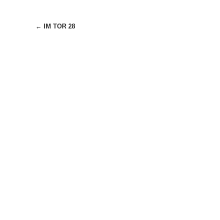
Beitragsnavigation
←
IM TOR 28