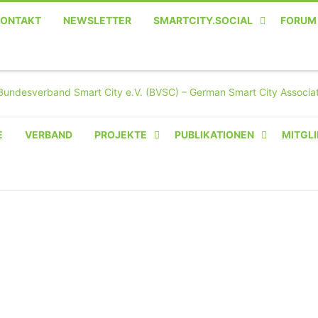
KONTAKT
NEWSLETTER
SMARTCITY.SOCIAL
FORUM
MASTODON – DIE SOZIALE
TWITTER-ALTERNATIVE
E
VERBAND
PROJEKTE
PUBLIKATIONEN
MITGLI
AMPERIUM® CAMPUS
VON OLIVER D. DOLESKI
BASIS.SOLAR
CLAIRYFI-INDOORS: SMART
BUILDINGS
HECINO / WAITWELL