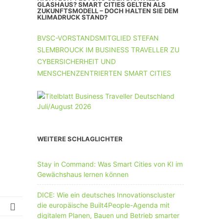
UNTERNEHMEN MIT 11-50 MA
GLASHAUS? SMART CITIES GELTEN ALS
ZUKUNFTSMODELL – DOCH HALTEN SIE DEM
KLIMADRUCK STAND?
UNTERNEHMEN AB 51 MA
BVSC-VORSTANDSMITGLIED STEFAN
SLEMBROUCK IM BUSINESS TRAVELLER ZU
CYBERSICHERHEIT UND
MENSCHENZENTRIERTEN SMART CITIES
WEITERE SCHLAGLICHTER
Stay in Command: Was Smart Cities von KI im
Gewächshaus lernen können
DICE: Wie ein deutsches Innovationscluster
die europäische Built4People-Agenda mit
digitalem Planen, Bauen und Betrieb smarter