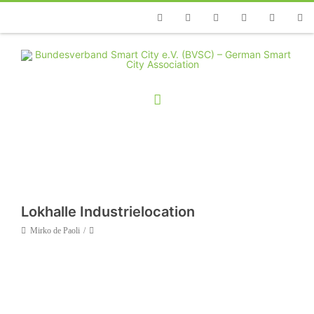
Telefon
Facebook
Twitter
Youtube
Instagram
Linkedin
RSS
Lokhalle Industrielocation
Mirko de Paoli