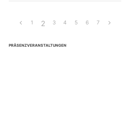
2
1
3
4
5
6
7
PRÄSENZVERANSTALTUNGEN