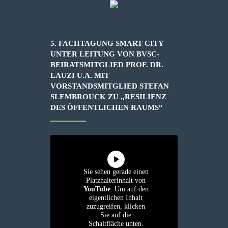
5. FACHTAGUNG SMART CITY
UNTER LEITUNG VON BVSC-
BEIRATSMITGLIED PROF. DR.
LAUZI U.A. MIT
VORSTANDSMITGLIED STEFAN
SLEMBROUCK ZU „RESILIENZ
DES ÖFFENTLICHEN RAUMS“
Sie sehen gerade einen
Platzhalterinhalt von
YouTube
. Um auf den
eigentlichen Inhalt
zuzugreifen, klicken
Sie auf die
Schaltfläche unten.