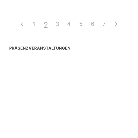
2
1
3
4
5
6
7
PRÄSENZVERANSTALTUNGEN