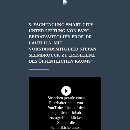
5. FACHTAGUNG SMART CITY
UNTER LEITUNG VON BVSC-
BEIRATSMITGLIED PROF. DR.
LAUZI U.A. MIT
VORSTANDSMITGLIED STEFAN
SLEMBROUCK ZU „RESILIENZ
DES ÖFFENTLICHEN RAUMS“
Sie sehen gerade einen
Platzhalterinhalt von
YouTube
. Um auf den
eigentlichen Inhalt
zuzugreifen, klicken
Sie auf die
Schaltfläche unten.