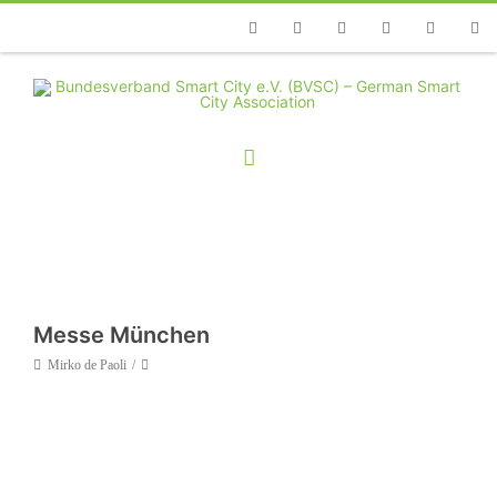
Telefon
Facebook
Twitter
Youtube
Instagram
Linkedin
RSS
Messe München
Mirko de Paoli