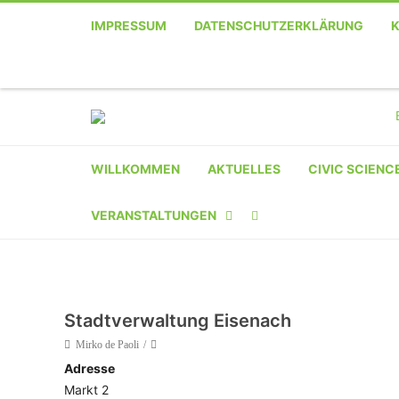
IMPRESSUM
DATENSCHUTZERKLÄRUNG
WILLKOMMEN
AKTUELLES
CIVIC SCIENC
VERANSTALTUNGEN
KALENDER
VERANSTALTER-
Stadtverwaltung Eisenach
REGISTRIERUNG
Mirko de Paoli
Adresse
VERANSTALTUNG
Markt 2
EINREICHEN