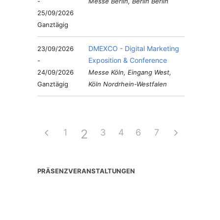
-
Messe Berlin, Berlin Berlin
25/09/2026
Ganztägig
DMEXCO - Digital Marketing
23/09/2026
Exposition & Conference
-
24/09/2026
Messe Köln, Eingang West,
Ganztägig
Köln Nordrhein-Westfalen
2
1
3
4
6
5
7
PRÄSENZVERANSTALTUNGEN