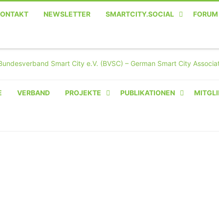
KONTAKT
NEWSLETTER
SMARTCITY.SOCIAL
FORUM
MASTODON – DIE SOZIALE
TWITTER-ALTERNATIVE
E
VERBAND
PROJEKTE
PUBLIKATIONEN
MITGLI
AMPERIUM® CAMPUS
VON OLIVER D. DOLESKI
BASIS.SOLAR
CLAIRYFI-INDOORS: SMART
BUILDINGS
HECINO / WAITWELL