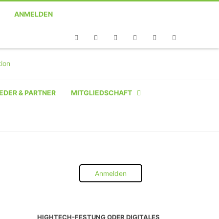
ANMELDEN
Telefon
Facebook
Twitter
Youtube
Instagram
Linkedin
RSS
EDER & PARTNER
MITGLIEDSCHAFT
NATÜRLICHE PERSON
NATÜRLICHE PERSON:
STUDENT SCHÜLER AZUBI
Anmelden
INSTITUTION
UNTERNEHMEN BIS 10 MA
HIGHTECH-FESTUNG ODER DIGITALES