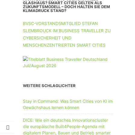
UNTERNEHMEN MIT 11-50 MA
GLASHAUS? SMART CITIES GELTEN ALS
ZUKUNFTSMODELL – DOCH HALTEN SIE DEM
KLIMADRUCK STAND?
UNTERNEHMEN AB 51 MA
BVSC-VORSTANDSMITGLIED STEFAN
SLEMBROUCK IM BUSINESS TRAVELLER ZU
CYBERSICHERHEIT UND
MENSCHENZENTRIERTEN SMART CITIES
WEITERE SCHLAGLICHTER
Stay in Command: Was Smart Cities von KI im
Gewächshaus lernen können
DICE: Wie ein deutsches Innovationscluster
die europäische Built4People-Agenda mit
digitalem Planen, Bauen und Betrieb smarter