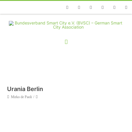
Telefon
Facebook
Twitter
Youtube
Instagram
Linkedin
RSS
Urania Berlin
Mirko de Paoli