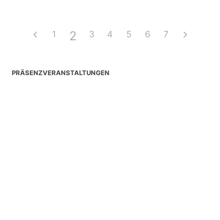
2
1
3
4
5
6
7
PRÄSENZVERANSTALTUNGEN