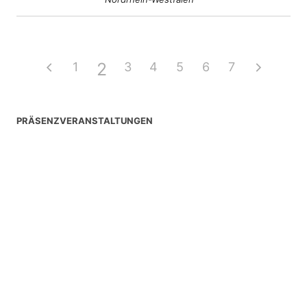
2
1
3
4
5
6
7
PRÄSENZVERANSTALTUNGEN