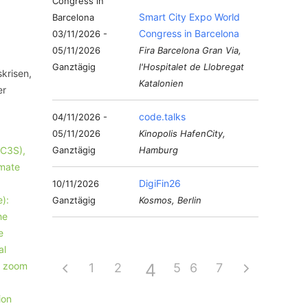
Smart City Expo World
Congress in Barcelona
03/11/2026 -
05/11/2026
Fira Barcelona Gran Via,
Ganztägig
l'Hospitalet de Llobregat
krisen,
Katalonien
er
code.talks
04/11/2026 -
05/11/2026
Kinopolis HafenCity,
Ganztägig
Hamburg
DigiFin26
10/11/2026
Ganztägig
Kosmos, Berlin
4
1
2
3
5
6
7