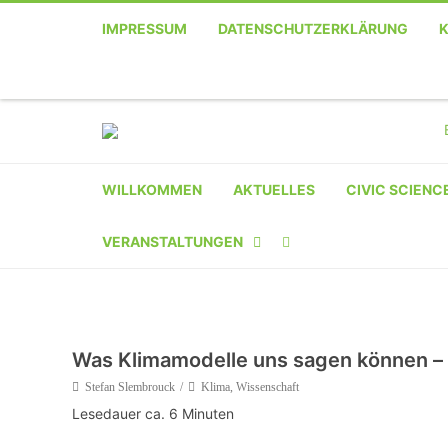
IMPRESSUM
DATENSCHUTZERKLÄRUNG
WILLKOMMEN
AKTUELLES
CIVIC SCIENC
VERANSTALTUNGEN
KALENDER
VERANSTALTER-
Was Klimamodelle uns sagen können – 
REGISTRIERUNG
Stefan Slembrouck
Klima
,
Wissenschaft
Lesedauer ca.
6
Minuten
VERANSTALTUNG
EINREICHEN