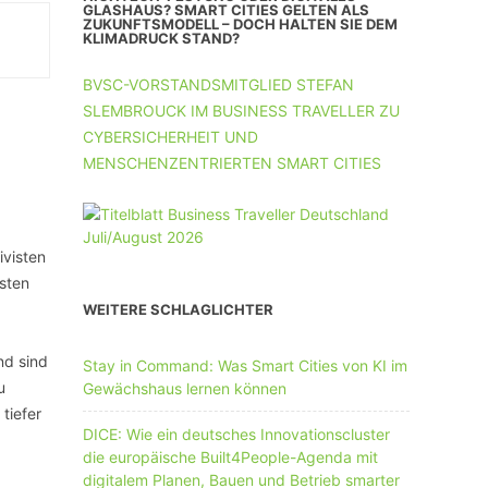
UNTERNEHMEN MIT 11-50 MA
GLASHAUS? SMART CITIES GELTEN ALS
ZUKUNFTSMODELL – DOCH HALTEN SIE DEM
KLIMADRUCK STAND?
UNTERNEHMEN AB 51 MA
BVSC-VORSTANDSMITGLIED STEFAN
SLEMBROUCK IM BUSINESS TRAVELLER ZU
CYBERSICHERHEIT UND
MENSCHENZENTRIERTEN SMART CITIES
ivisten
sten
WEITERE SCHLAGLICHTER
nd sind
Stay in Command: Was Smart Cities von KI im
u
Gewächshaus lernen können
tiefer
DICE: Wie ein deutsches Innovationscluster
die europäische Built4People-Agenda mit
digitalem Planen, Bauen und Betrieb smarter