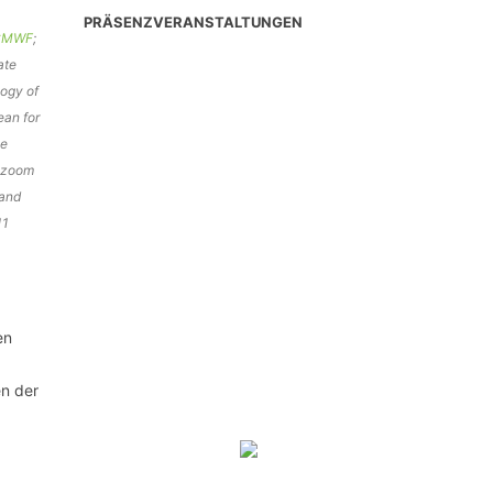
PRÄSENZVERANSTALTUNGEN
CMWF
;
ate
logy of
ean for
he
o zoom
 and
11
en
en der