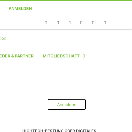
ANMELDEN
Telefon
Facebook
Twitter
Youtube
Instagram
Linkedin
RSS
EDER & PARTNER
MITGLIEDSCHAFT
NATÜRLICHE PERSON
NATÜRLICHE PERSON:
STUDENT SCHÜLER AZUBI
Anmelden
INSTITUTION
UNTERNEHMEN BIS 10 MA
HIGHTECH-FESTUNG ODER DIGITALES