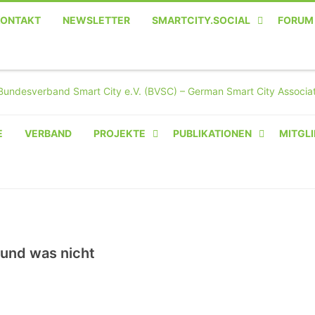
KONTAKT
NEWSLETTER
SMARTCITY.SOCIAL
FORUM
MASTODON – DIE SOZIALE
TWITTER-ALTERNATIVE
E
VERBAND
PROJEKTE
PUBLIKATIONEN
MITGLI
AMPERIUM® CAMPUS
VON OLIVER D. DOLESKI
BASIS.SOLAR
CLAIRYFI-INDOORS: SMART
und was nicht
BUILDINGS
HECINO / WAITWELL