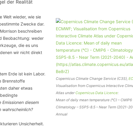
l der Realität
 Welt wieder, wie sie
r bestimmte Zwecke dar.
 Morrison beschreiben
und Beobachtung: weder
rkzeuge, die es uns
enen wir nicht direkt
tem Erde ist kein Labor.
Copernicus Climate Change Service (C3S),
E
e Brennstoffe
Visualisation from Copernicus Interactive Clim
isten daher etwas
Atlas under
Copernicus Data Licence
:
 bedingte
Mean of daily mean temperature (°C) – CMIP6 
e Emissionen diesem
Climatology – SSP5-8.5 – Near Term (2021-20
n wahrscheinlich?
Annual
kturieren Unsicherheit.