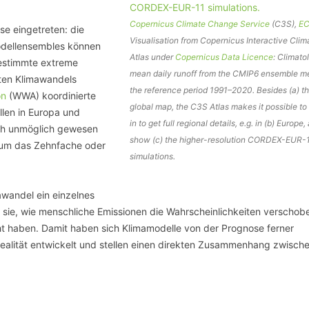
Copernicus Climate Change Service
(C3S),
E
ase eingetreten: die
Visualisation from Copernicus Interactive Clim
modellensembles können
Atlas under
Copernicus Data Licence
: Climato
bestimmte extreme
mean daily runoff from the CMIP6 ensemble m
ten Klimawandels
the reference period 1991–2020. Besides (a) t
on
(WWA) koordinierte
global map, the C3S Atlas makes it possible t
llen in Europa und
in to get full regional details, e.g. in (b) Europe,
ch unmöglich gewesen
show (c) the higher-resolution CORDEX-EUR-
 um das Zehnfache oder
simulations.
awandel ein einzelnes
ren sie, wie menschliche Emissionen die Wahrscheinlichkeiten verschob
t haben. Damit haben sich Klimamodelle von der Prognose ferner
ealität entwickelt und stellen einen direkten Zusammenhang zwisch