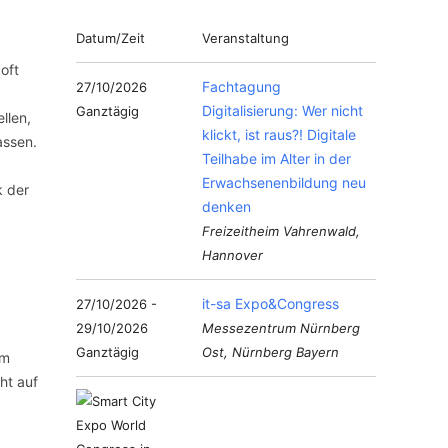
Datum/Zeit
Veranstaltung
oft
Fachtagung
27/10/2026
Digitalisierung: Wer nicht
Ganztägig
llen,
klickt, ist raus?! Digitale
assen.
Teilhabe im Alter in der
Erwachsenenbildung neu
k der
denken
Freizeitheim Vahrenwald,
Hannover
it-sa Expo&Congress
27/10/2026 -
29/10/2026
Messezentrum Nürnberg
Ganztägig
Ost, Nürnberg Bayern
um
ht auf