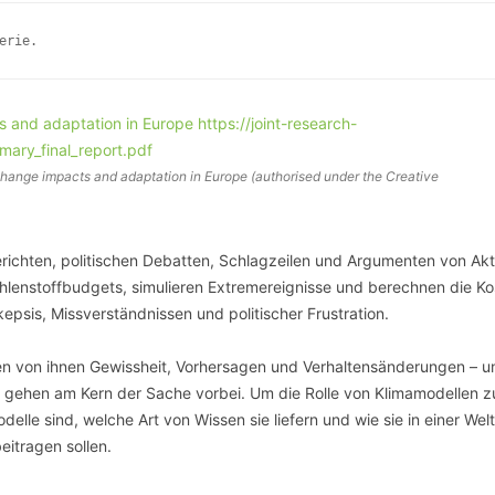
SCHULQUARTIERCHECK
erie.
SMART CHARITIES
SMART CITY TERMINOLOGIE
UPSCHOOLING
ange impacts and adaptation in Europe (authorised under the Creative
richten, politischen Debatten, Schlagzeilen und Argumenten von Akt
ohlenstoffbudgets, simulieren Extremereignisse und berechnen die Ko
kepsis, Missverständnissen und politischer Frustration.
arten von ihnen Gewissheit, Vorhersagen und Verhaltensänderungen – u
en gehen am Kern der Sache vorbei. Um die Rolle von Klimamodellen z
lle sind, welche Art von Wissen sie liefern und wie sie in einer Welt 
itragen sollen.