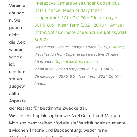
Vereinfa
chunge
n. Sie
geben
nicht
die Welt
Copernicus Climate Change Service (C3S),
ECMWF
;
wieder,
Visualisation from Copernicus Interactive Climate
wie sie
Atlas under
Copernicus Data Licence
:
ist,
Mean of daily mean temperature (°C) – CMIP6 –
sondern
Climatology – SSP5-8.5 – Near Term (2021-2040) –
stellen
Annual
ausgew
ählte
Aspekte
der Realität für bestimmte Zwecke dar.
Wissenschaftsphilosophen wie Axel Gelfert und Margaret
Morrison beschreiben Modelle als Vermittlungsinstrumente
zwischen Theorie und Beobachtung: weder reine