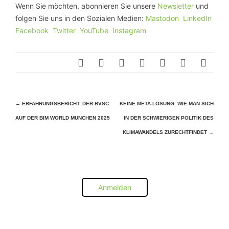
Wenn Sie möchten, abonnieren Sie unsere
Newsletter
und
folgen Sie uns in den Sozialen Medien:
Mastodon
LinkedIn
Facebook
Twitter
YouTube
Instagram
Beitragsnavigation
←
ERFAHRUNGSBERICHT: DER BVSC
KEINE META-LÖSUNG: WIE MAN SICH
AUF DER BIM WORLD MÜNCHEN 2025
IN DER SCHWIERIGEN POLITIK DES
KLIMAWANDELS ZURECHTFINDET
→
Anmelden