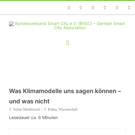
Telefon
Facebook
Twitter
Youtube
Instagram
Linkedin
RSS
Was Klimamodelle uns sagen können –
und was nicht
Stefan Slembrouck
Klima
,
Wissenschaft
Lesedauer ca.
6
Minuten