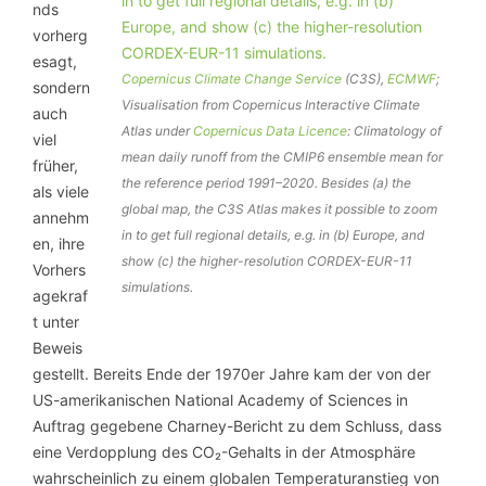
nds
vorherg
esagt,
Copernicus Climate Change Service
(C3S),
ECMWF
;
sondern
Visualisation from Copernicus Interactive Climate
auch
Atlas under
Copernicus Data Licence
: Climatology of
viel
mean daily runoff from the CMIP6 ensemble mean for
früher,
the reference period 1991–2020. Besides (a) the
als viele
global map, the C3S Atlas makes it possible to zoom
annehm
in to get full regional details, e.g. in (b) Europe, and
en, ihre
show (c) the higher-resolution CORDEX-EUR-11
Vorhers
simulations.
agekraf
t unter
Beweis
gestellt. Bereits Ende der 1970er Jahre kam der von der
US-amerikanischen National Academy of Sciences in
Auftrag gegebene Charney-Bericht zu dem Schluss, dass
eine Verdopplung des CO₂-Gehalts in der Atmosphäre
wahrscheinlich zu einem globalen Temperaturanstieg von