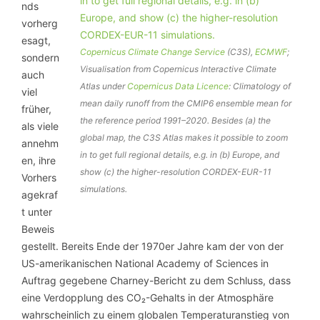
nds
vorherg
esagt,
Copernicus Climate Change Service
(C3S),
ECMWF
;
sondern
Visualisation from Copernicus Interactive Climate
auch
Atlas under
Copernicus Data Licence
: Climatology of
viel
mean daily runoff from the CMIP6 ensemble mean for
früher,
the reference period 1991–2020. Besides (a) the
als viele
global map, the C3S Atlas makes it possible to zoom
annehm
in to get full regional details, e.g. in (b) Europe, and
en, ihre
show (c) the higher-resolution CORDEX-EUR-11
Vorhers
simulations.
agekraf
t unter
Beweis
gestellt. Bereits Ende der 1970er Jahre kam der von der
US-amerikanischen National Academy of Sciences in
Auftrag gegebene Charney-Bericht zu dem Schluss, dass
eine Verdopplung des CO₂-Gehalts in der Atmosphäre
wahrscheinlich zu einem globalen Temperaturanstieg von