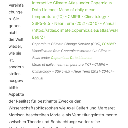
Vereinfa
chunge
n. Sie
geben
nicht
die Welt
Copernicus Climate Change Service (C3S),
ECMWF
;
wieder,
Visualisation from Copernicus Interactive Climate
wie sie
Atlas under
Copernicus Data Licence
:
ist,
Mean of daily mean temperature (°C) – CMIP6 –
sondern
Climatology – SSP5-8.5 – Near Term (2021-2040) –
stellen
Annual
ausgew
ählte
Aspekte
der Realität für bestimmte Zwecke dar.
Wissenschaftsphilosophen wie Axel Gelfert und Margaret
Morrison beschreiben Modelle als Vermittlungsinstrumente
zwischen Theorie und Beobachtung: weder reine