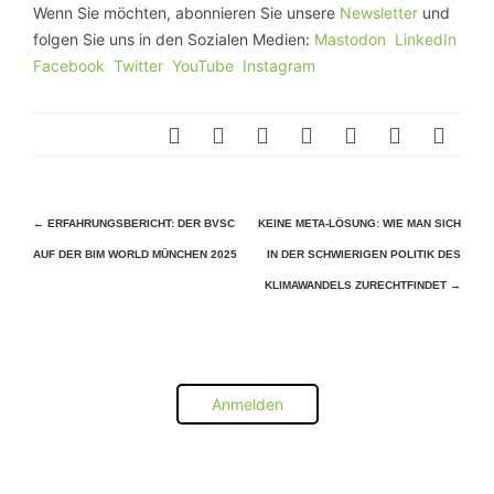
Wenn Sie möchten, abonnieren Sie unsere
Newsletter
und
folgen Sie uns in den Sozialen Medien:
Mastodon
LinkedIn
Facebook
Twitter
YouTube
Instagram
Beitragsnavigation
←
ERFAHRUNGSBERICHT: DER BVSC
KEINE META-LÖSUNG: WIE MAN SICH
AUF DER BIM WORLD MÜNCHEN 2025
IN DER SCHWIERIGEN POLITIK DES
KLIMAWANDELS ZURECHTFINDET
→
Anmelden