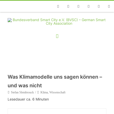
Telefon
Facebook
Twitter
Youtube
Instagram
Linkedin
RSS
Was Klimamodelle uns sagen können –
und was nicht
Stefan Slembrouck
Klima
,
Wissenschaft
Lesedauer ca.
6
Minuten