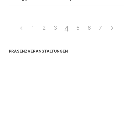
4
1
2
3
5
6
7
PRÄSENZVERANSTALTUNGEN