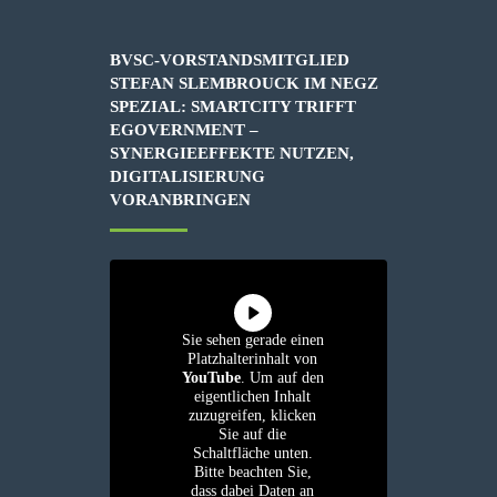
BVSC-VORSTANDSMITGLIED
STEFAN SLEMBROUCK IM NEGZ
SPEZIAL: SMARTCITY TRIFFT
EGOVERNMENT –
SYNERGIEEFFEKTE NUTZEN,
DIGITALISIERUNG
VORANBRINGEN
Sie sehen gerade einen
Platzhalterinhalt von
YouTube
. Um auf den
eigentlichen Inhalt
zuzugreifen, klicken
Sie auf die
Schaltfläche unten.
Bitte beachten Sie,
dass dabei Daten an