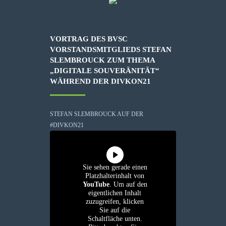
VORTRAG DES BVSC
VORSTANDSMITGLIEDS STEFAN
SLEMBROUCK ZUM THEMA
„DIGITALE SOUVERÄNITÄT“
WÄHREND DER DIVKON21
STEFAN SLEMBROUCK AUF DER
#DIVKON21
Sie sehen gerade einen
Platzhalterinhalt von
YouTube
. Um auf den
eigentlichen Inhalt
zuzugreifen, klicken
Sie auf die
Schaltfläche unten.