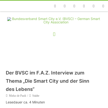
Telefon
Facebook
Twitter
Youtube
Instagram
Linkedin
RSS
Der BVSC im F.A.Z. Interview zum
Thema „Die Smart City und der Sinn
des Lebens“
Mirko de Paoli
Städte
Lesedauer ca.
4
Minuten