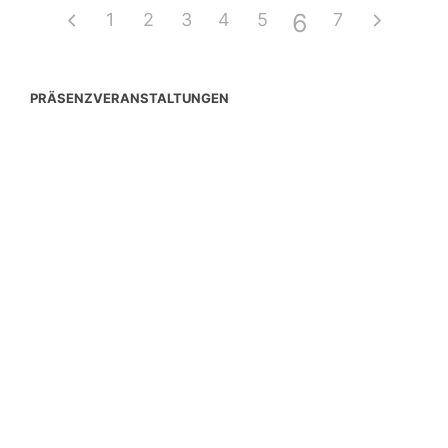
6
1
2
3
4
5
7
PRÄSENZVERANSTALTUNGEN