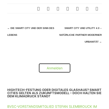
Beitragsnavigation
←
DIE SMART CITY UND DER SINN DES
SMART CITY UND UTILITY 4.0 –
LEBENS
NATÜRLICHE PARTNER MODERNER
URBANITÄT
→
Anmelden
HIGHTECH-FESTUNG ODER DIGITALES GLASHAUS? SMART
CITIES GELTEN ALS ZUKUNFTSMODELL – DOCH HALTEN SIE
DEM KLIMADRUCK STAND?
BVSC-VORSTANDSMITGLIED STEFAN SLEMBROUCK IM