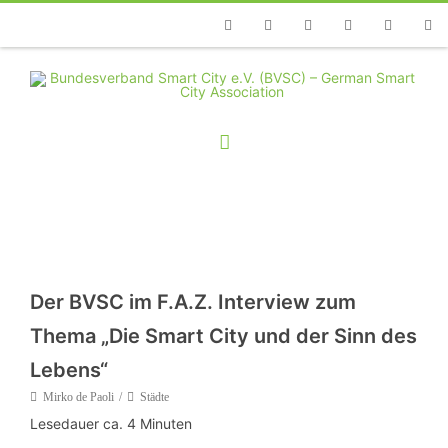
Telefon
Facebook
Twitter
Youtube
Instagram
Linkedin
RSS
Der BVSC im F.A.Z. Interview zum
Thema „Die Smart City und der Sinn des
Lebens“
Mirko de Paoli
Städte
Lesedauer ca.
4
Minuten