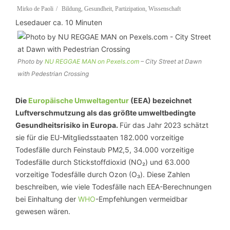
Mirko de Paoli
Bildung
,
Gesundheit
,
Partizipation
,
Wissenschaft
Lesedauer ca.
10
Minuten
Photo by
NU REGGAE MAN on Pexels.com
– City Street at Dawn
with Pedestrian Crossing
Die
Europäische Umweltagentur
(EEA) bezeichnet
Luftverschmutzung als das größte umweltbedingte
Gesundheitsrisiko in Europa.
Für das Jahr 2023 schätzt
sie für die EU-Mitgliedsstaaten 182.000 vorzeitige
Todesfälle durch Feinstaub PM2,5, 34.000 vorzeitige
Todesfälle durch Stickstoffdioxid (NO₂) und 63.000
vorzeitige Todesfälle durch Ozon (O₃). Diese Zahlen
beschreiben, wie viele Todesfälle nach EEA-Berechnungen
bei Einhaltung der
WHO
-Empfehlungen vermeidbar
gewesen wären.