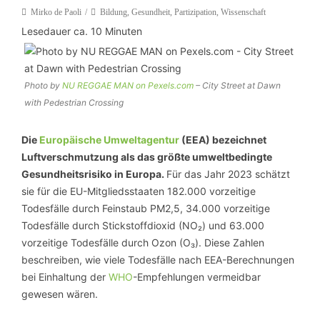
Mirko de Paoli
Bildung
,
Gesundheit
,
Partizipation
,
Wissenschaft
Lesedauer ca.
10
Minuten
Photo by
NU REGGAE MAN on Pexels.com
– City Street at Dawn
with Pedestrian Crossing
Die
Europäische Umweltagentur
(EEA) bezeichnet
Luftverschmutzung als das größte umweltbedingte
Gesundheitsrisiko in Europa.
Für das Jahr 2023 schätzt
sie für die EU-Mitgliedsstaaten 182.000 vorzeitige
Todesfälle durch Feinstaub PM2,5, 34.000 vorzeitige
Todesfälle durch Stickstoffdioxid (NO₂) und 63.000
vorzeitige Todesfälle durch Ozon (O₃). Diese Zahlen
beschreiben, wie viele Todesfälle nach EEA-Berechnungen
bei Einhaltung der
WHO
-Empfehlungen vermeidbar
gewesen wären.